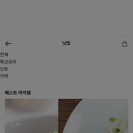
0
낫또
전체
신상품
행사상품
이벤트
메뉴쇼핑
사업자등업신청
특선요리
낫또
카레
베스트 아이템