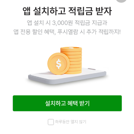
상품 준비 중입니다.
회사소개
이용약관
개인정보처리방침
이용안내
1:1문의
고객센터
1800-3943
점심시간 12:00~13:00
평일 08:00~17:00
토요일 08:00~12:00
일요일,공휴일 휴무
계좌정보
예금주 (주)엠오유통
주식회사 엠오유통 사업자정보
하루동안 열지 않기
메뉴
최근 본 상품
홈
검색
마이페이지