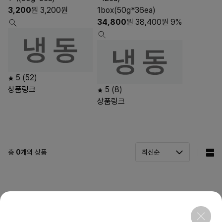
3,200
원
3,200
원
1box(50g*36ea)
34,800
원
38,400
원
9%
5
(52)
상품링크
5
(8)
상품링크
총
0
개
의 상품