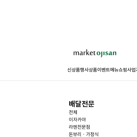
신상품
행사상품
이벤트
메뉴쇼핑
사업
배달전문
전체
이자카야
라멘전문점
돈부리ㆍ가정식