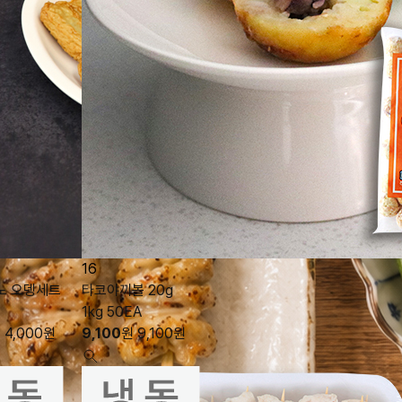
16
노 오뎅세트
타코야끼볼 20g
1kg 50EA
원
4,000
원
9,100
원
9,100
원