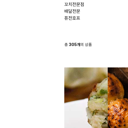
꼬치전문점
배달전문
퓨전호프
총
305
개
의 상품