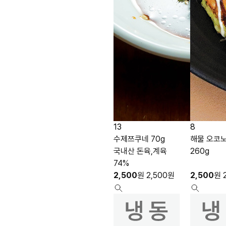
13
8
수제쯔쿠네 70g
해물 오코
국내산 돈육,계육
260g
74%
2,500
원
2,500
원
2,500
원