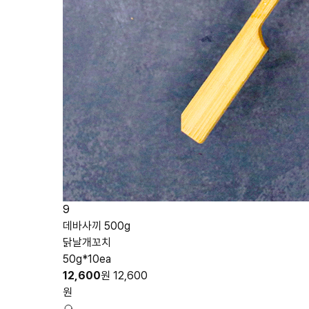
9
데바사끼 500g
닭날개꼬치
50g*10ea
12,600
원
12,600
원