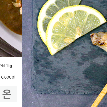
레 1kg
원
6,600
원