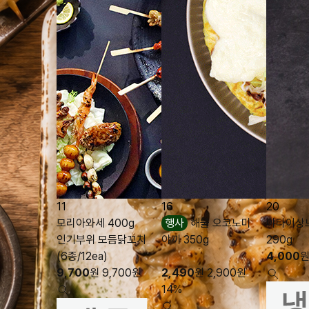
11
16
20
모리아와세 400g
행사
해물 오코노미
야타이상
인기부위 모듬닭꼬치
야끼 350g
290g
(6종/12ea)
4,000
9,700
원
9,700
원
2,490
원
2,900
원
14%