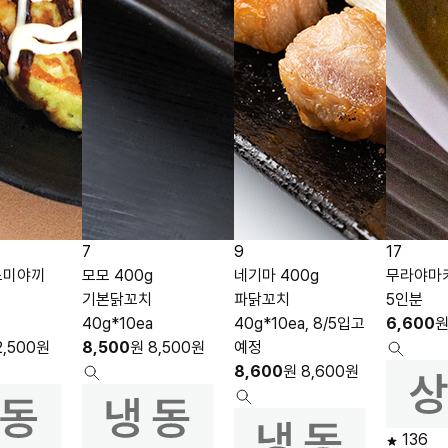
7
9
17
노미야끼
모모 400g
네기마 400g
무라야마카
기본닭꼬치
파닭꼬치
5인분
40g*10ea
40g*10ea, 8/5입고
6,600
2,500
원
8,500
원
8,500
원
예정
8,600
원
8,600
원
136