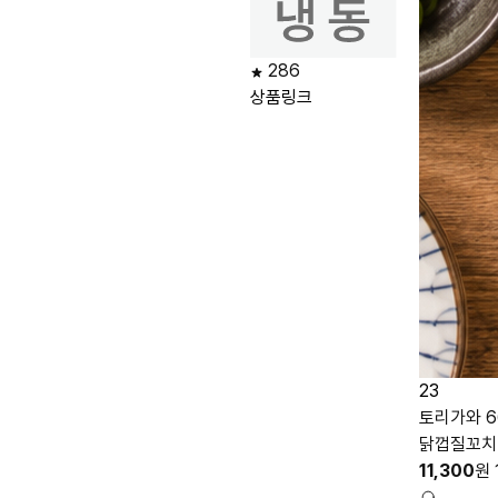
286
상품링크
23
토리가와 6
닭껍질꼬치 
11,300
원