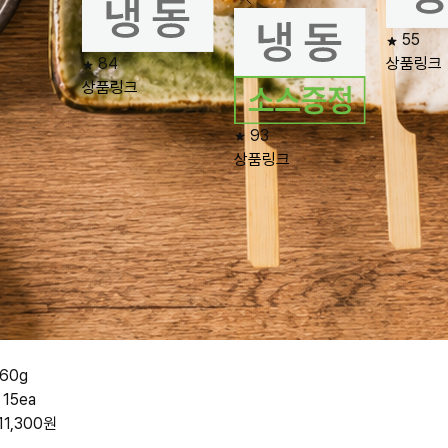
55
84
상품링크
상품링크
93
상품링크
60g
15ea
11,300
원