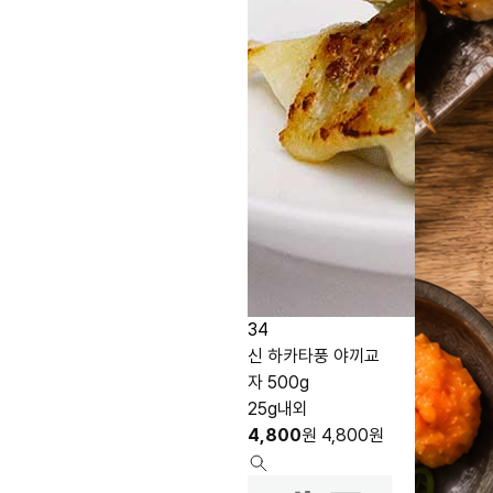
34
신 하카타풍 야끼교
자 500g
25g내외
4,800
원
4,800
원