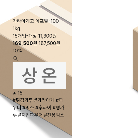
가라아게고 에프알-100
1kg
15개입-개당 11,300원
169,500
원
187,500
원
10%
15
#튀김가루
#가라아게
#파
우더
#믹스
#후라이
#빵가
루
#치킨파우더
#전용믹스