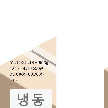
우동용 주머니유부 900g
10개입-개당 7,500원
75,000
원
83,000
원
10%