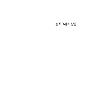
총
59
개
의 상품