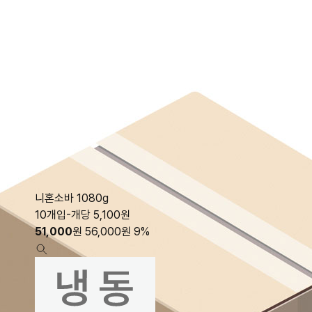
니혼소바 1080g
10개입-개당 5,100원
51,000
원
56,000
원
9%