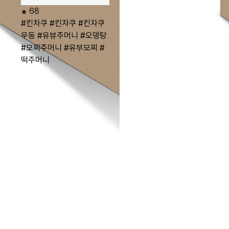
68
#킨차쿠
#킨자쿠
#킨자쿠
우동
#유뷰주머니
#오뎅탕
#모찌주머니
#유부모찌
#
떡주머니