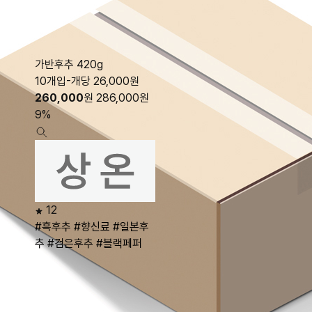
가반후추 420g
10개입-개당 26,000원
260,000
원
286,000
원
9%
12
#흑후추
#향신료
#일본후
추
#검은후추
#블랙페퍼