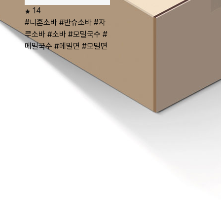
14
#니혼소바
#반슈소바
#자
루소바
#소바
#모밀국수
#
메밀국수
#메밀면
#모밀면