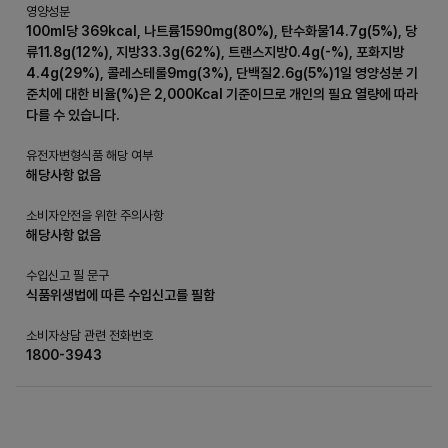
영양성분
100ml당 369kcal, 나트륨1590mg(80%), 탄수화물14.7g(5%), 당
류11.8g(12%), 지방33.3g(62%), 트랜스지방0.4g(-%), 포화지방
4.4g(29%), 콜레스테롤9mg(3%), 단백질2.6g(5%)1일 영양성분 기
준치에 대한 비율(%)은 2,000Kcal 기준이므로 개인의 필요 열량에 따라
다를 수 있습니다.
유전자변형식품 해당 여부
해당사항 없음
소비자안전을 위한 주의사항
해당사항 없음
수입신고 필 문구
식품위생법에 따른 수입신고를 필함
소비자상담 관련 전화번호
1800-3943