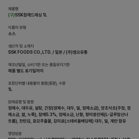
제품명
(구)
SSK참깨드레싱 1L
식품의 유형
소스
생산자 및 소재지
SSK FOODS CO.,LTD. / 일본 / (주)엠오유통
제조년월일, 소비기한 또는 품질유지기한
제품 별도 표기일까지
포장단위별 내용물의 용량(중량), 수량
1L
원재료명 및 함량
정제수, 대두유, 설탕, 간장(정제수, 대두, 밀, 정제소금), 양조식초(주정, 정
제소금, 쌀, 누룩), 참깨5.3%, 정제소금, 난황, 향미증진제(L-글루탐산나
트륨), 잔탄검, 효모추출물, 감미료(스테비올배당체) 대두, 밀, 계란 함유
영양성분