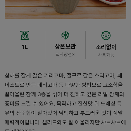
상온보관
1L
조리없이
직사광선×
사용가능
참깨를 잘게 갈은 기리고마, 절구로 갈은 스리고마, 페
이스트로 만든 네리고마 등 다양한 방법으로 고소함을
끌어올린 참깨 3종을 섞어 더 진하고 깊은 리얼 참깨의
풍미를 느낄 수 있어요. 묵직하고 진한맛 뒤 드레싱 특
유의 산뜻함이 살아있어 담백하고 부드러운 맛이 정말
매력적이랍니다. 샐러드와도 잘 어울리지만 샤브샤브에