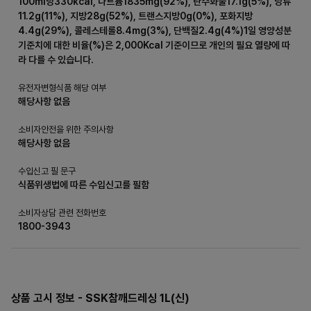
100ml당330kcal, 나트륨1835mg(92%), 탄수화물17.1g(5%), 당류
11.2g(11%), 지방28g(52%), 트랜스지방0g(0%), 포화지방
4.4g(29%), 콜레스테롤8.4mg(3%), 단백질2.4g(4%)1일 영양성분
기준치에 대한 비율(%)은 2,000Kcal 기준이므로 개인의 필요 열량에 따
라 다를 수 있습니다.
유전자변형식품 해당 여부
해당사항 없음
소비자안전을 위한 주의사항
해당사항 없음
수입신고 필 문구
식품위생법에 따른 수입신고를 필함
소비자상담 관련 전화번호
1800-3943
상품 고시 정보 - SSK참깨드레싱 1L(신)