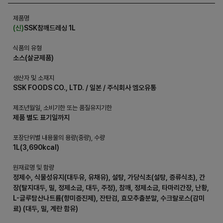
제품명
(신)
SSK참깨드레싱 1L
식품의 유형
소스(살균제품)
생산자 및 소재지
SSK FOODS CO., LTD. / 일본 / 주식회사 엠오유통
제조년월일, 소비기한 또는 품질유지기한
제품 별도 표기일까지
포장단위별 내용물의 용량(중량), 수량
1L(3,690kcal)
원재료명 및 함량
정제수, 식물성유지(대두유, 유채유), 설탕, 가당식초(설탕, 증류식초), 간
장(탈지대두, 밀, 정제소금, 대두, 주정), 참깨, 정제소금, 타마리간장, 난황,
L-글루탐산나트륨(향미증진제), 잔탄검, 효모추출분말, 수크랄로스(감미
료) (대두, 밀, 계란 함유)