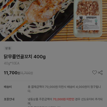
닭무릎연골꼬치 400g
40g*10EA
11,700
원
11,700
원
배송비
총 결제금액이 70,000원 미만시 배송비 4,000원이 청구됩니
다.
포장안내
냉동상품 주문금액이
70,000원 미만인
경우 선도유지비 추가되
며,