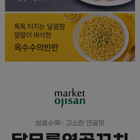
씹을수록~ 고소한 연골맛