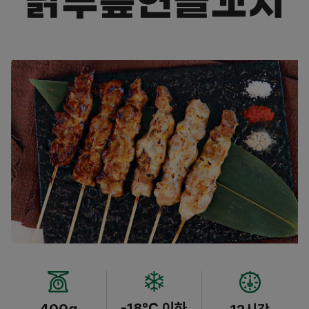
닭무릎연골꼬치
-18℃ 이하
400g