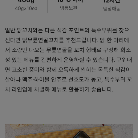
12시간
냉동보관
40g×10ea
냉장해동
일반 닭꼬치와는 다른 식감 포인트의 특수부위를 찾으
신다면 닭무릎연골꼬치를 추천드립니다. 닭 한 마리에
서 소량만 나오는 무릎연골을 꼬치 형태로 구성해 희소
성 있는 메뉴를 간편하게 운영하실 수 있습니다. 구워내
면 고소한 풍미와 함께 오독하게 씹히는 독특한 식감이
살아나 맥주·하이볼 안주로 선호도가 높고, 특수부위 꼬
치 라인업에 차별화 메뉴로 활용하기 좋습니다.