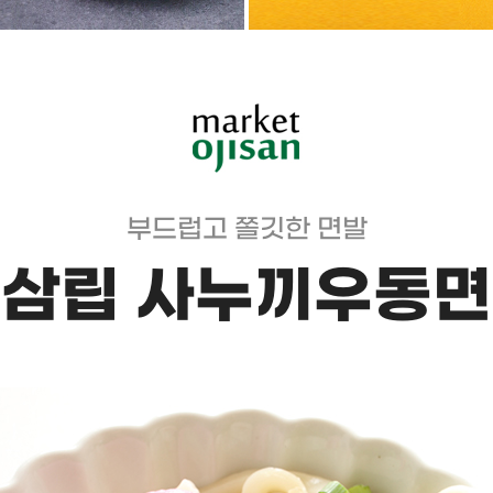
부드럽고 쫄깃한 면발
삼립 사누끼우동면