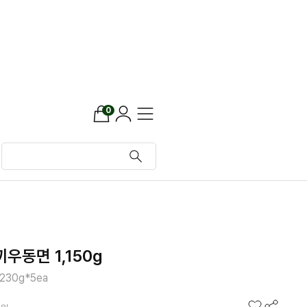
0
우동면 1,150g
30g*5ea