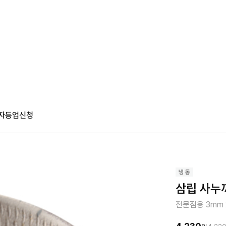
자등업신청
삼립 사누끼
전문점용 3mm 2