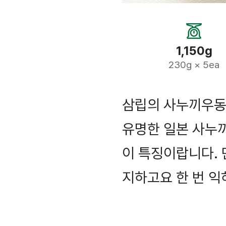
1,150g
230g × 5ea
삼립의 사누끼우동
유명한 일본 사누
이 특징이랍니다.
지하고요 한 번 익