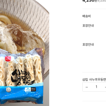
4,230
원
4,23
배송비
포장안내
포장안내
삼립 사누끼우동면 1