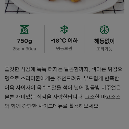
-18℃ 이하
750g
해동없이
냉동보관
25g × 30ea
조리가능
쫄깃한 식감에 톡톡 터지는 달콤함까지, 색다른 튀김오
뎅으로 스리미콘아게를 추천드려요. 부드럽게 반죽한
어육 사이사이 옥수수알을 섞어 넣어 황금빛 비주얼은
물론 재미있는 식감을 자랑한답니다. 고소한 마요소스
와 함께 간단한 사이드메뉴로 활용해보세요.