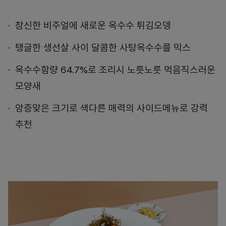
참신한 비주얼에 새로운 옥수수 튀김오뎅
탱글한 생선살 사이 달콤한 사탕옥수수를 믹스
옥수수함량 64.7%로 조리시 노릇노릇 먹음직스러운
모양새
앙증맞은 크기로 색다른 매력의 사이드메뉴로 강력
추천