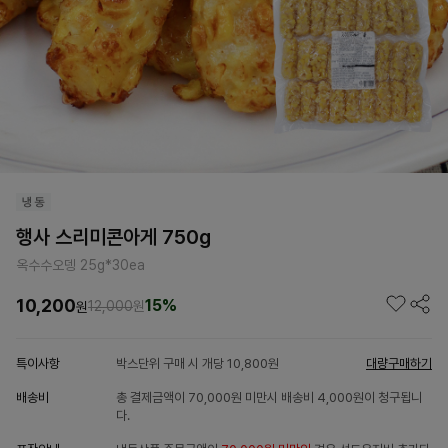
행사 스리미콘아게 750g
옥수수오뎅 25g*30ea
10,200
15%
12,000
원
원
특이사항
박스단위 구매 시 개당 10,800원
대량구매하기
배송비
총 결제금액이 70,000원 미만시 배송비 4,000원이 청구됩니
다.