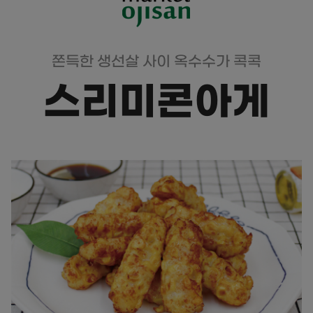
쫀득한 생선살 사이 옥수수가 콕콕
스리미콘아게