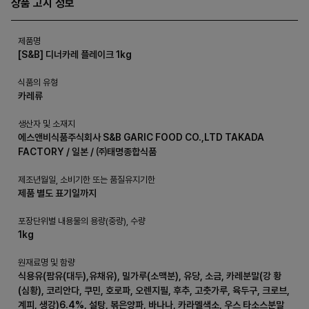
상품 고시 정보
제품명
[S&B] 디너카레 플레이크 1kg
식품의 유형
카레류
생산자 및 소재지
에스앤비식품주식회사 S&B GARIC FOOD CO.,LTD TAKADA
FACTORY / 일본 / ㈜태명종합식품
제조년월일, 소비기한 또는 품질유지기한
제품 별도 표기일까지
포장단위별 내용물의 용량(중량), 수량
1kg
원재료명 및 함량
식용유(팜유(대두),유채유), 밀가루(소맥분), 유당, 소금, 카레분말(강 황
(심황), 코리안다, 쿠민, 호로파, 오렌지필, 후추, 고춧가루, 육두구, 크로브,
계피, 생강)6.4%, 설탕, 볶은양파, 바나나, 카라멜색소, 우스 타소스분말