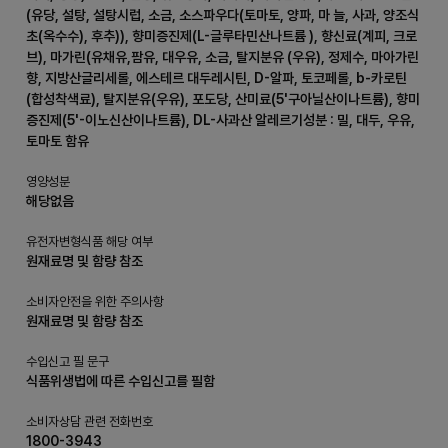
(유당, 설탕, 설탕시럽, 소금, 소스파우다(토마토, 양파, 마 늘, 사과, 양조식
초(옥수수), 후추)), 향미증진제(L-글루타민산나트륨 ), 향신료(계피, 크로
브), 마가린(유채유,팜유, 대우유, 소금, 탈지분유 (우유), 정제수, 마아가린
향, 지방산글리세롤, 에스테르 대두레시틴, D-알파, 토코페롤, b-카로틴
(합성착색료), 탈지분유(우유), 포도당, 산미료(5'구아닐산이나트륨), 향미
증진제(5'-이노신산이나트륨), DL-사과산 알레르기성분 : 밀, 대두, 우유,
토마토 함유
영양성분
해당없음
유전자변형식품 해당 여부
원재료명 및 함량 참조
소비자안전을 위한 주의사항
원재료명 및 함량 참조
수입신고 필 문구
식품위생법에 따른 수입신고를 필함
소비자상담 관련 전화번호
1800-3943