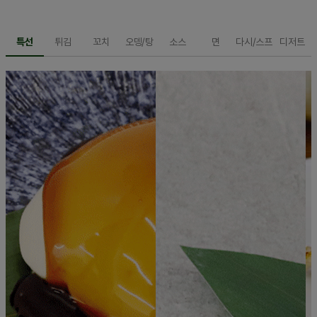
특선
튀김
꼬치
오뎅/탕
소스
면
다시/스프
디저트