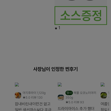
1
사장님이 인정한 찐후기
아지후라이 1,120g
행사
해물 오코노미야끼
남
★5.0
리뷰 130
350g
★
★5.0
리뷰 93
잡내비린내이런건 없고
여름엔 
드라이아이스 추가 했더
일반 생선까스보다 조금
정도로