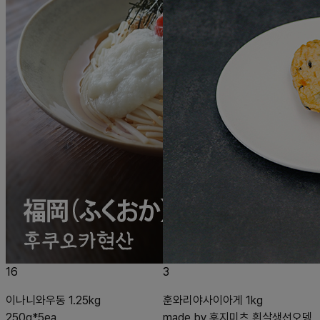
16
3
이나니와우동 1.25kg
훈와리야사이아게 1kg
250g*5ea
made by 후지미츠 흰살생선오뎅