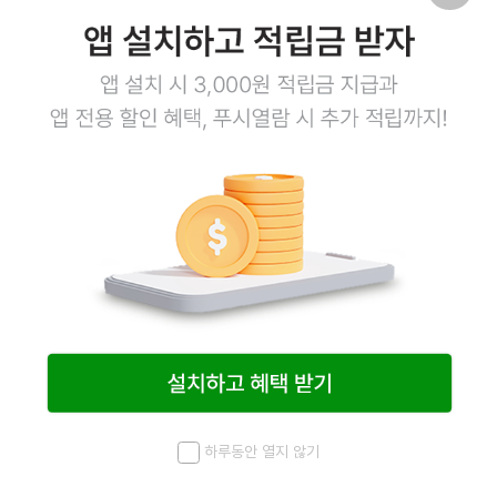
14,400
원
16,900
원
15%
1
하루동안 열지 않기
메뉴
최근 본 상품
홈
검색
마이페이지