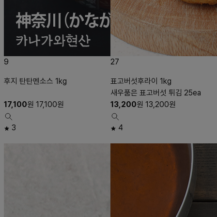
9
27
후지 탄탄멘소스 1kg
표고버섯후라이 1kg
새우품은 표고버섯 튀김 25ea
17,100
원
17,100
원
13,200
원
13,200
원
3
4