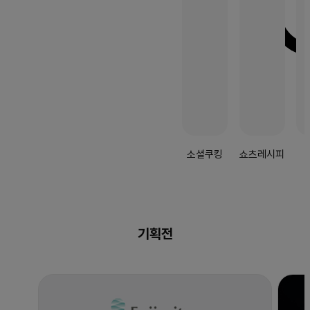
소셜쿠킹
쇼츠레시피
기획전