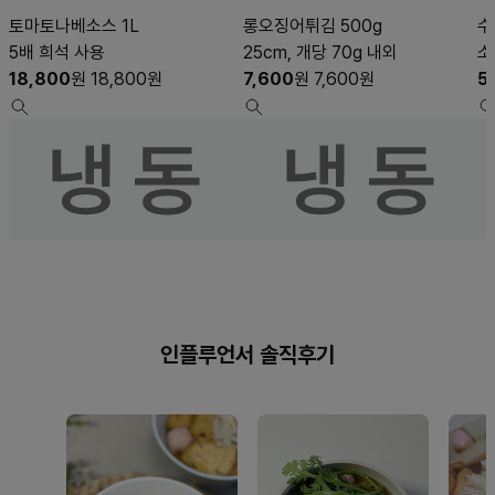
토마토나베소스 1L
롱오징어튀김 500g
수
5배 희석 사용
25cm, 개당 70g 내외
소
18,800
원
18,800
원
7,600
원
7,600
원
5
인플루언서 솔직후기