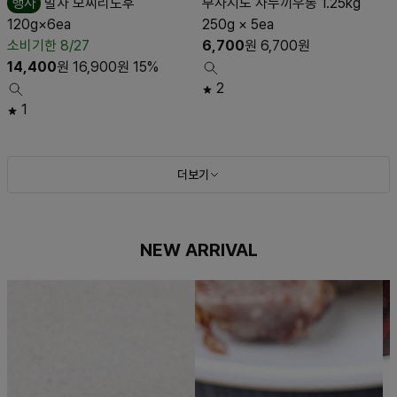
행사
말차 모찌리도후
무사시노 사누끼우동 1.25kg
120g×6ea
250g × 5ea
소비기한 8/27
6,700
원
6,700
원
14,400
원
16,900
원
15%
2
1
더보기
NEW ARRIVAL