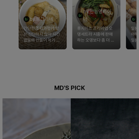
by.만능영테이
by.몽그리네
너
간단한 조리과정에 맛
후지미츠 프리미엄 오
일본
은 간단하지 않아 시간
뎅세트라 시중에 판매
아하
없을때 만들어 먹기 너
하는 오뎅보다 좀 더 특
일본
무 좋은 제품입니다.
별했어요~
봤는
고 
족도
MD'S PICK