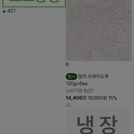
427
6
행사
말차 모찌리도후
120g×6ea
소비기한 8/27
14,400
원
16,900
원
15%