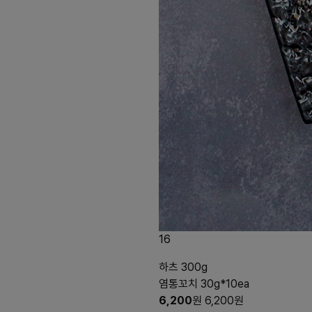
16
하츠 300g
염통꼬치 30g*10ea
6,200
원
6,200
원