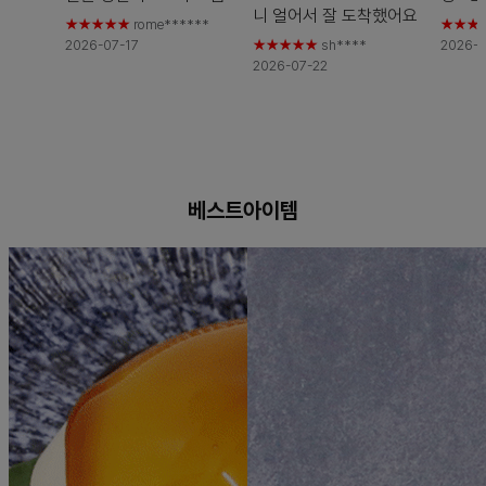
니 얼어서 잘
도착했어요
진한맛입니다
2026-
하는 
★★★★★
rome******
★★★
2026-07-21 에 등록된
2026-07-17
★★★★★
sh****
2026-0
07-16 에 등록된 스마트
자카야
2026-07-22
스마트스토어 구매평
스토어 구매평
는 안주
기여서
는 통
어요!!
등록된
매평
베스트아이템