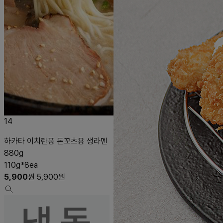
14
하카타 이치란풍 돈꼬츠용 생라멘
880g
110g*8ea
5,900
원
5,900
원