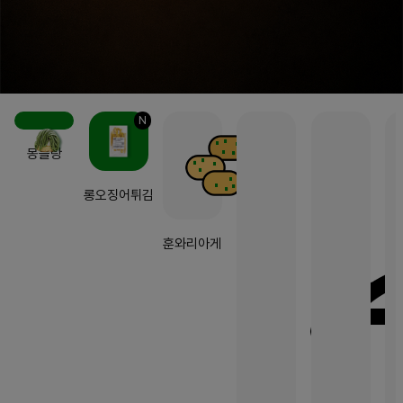
N
몽블랑
롱오징어튀김
훈와리아게