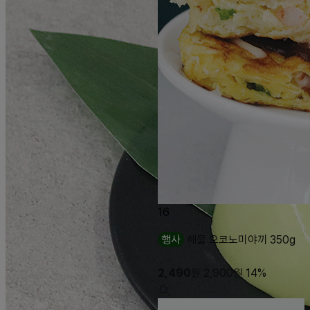
16
행사
해물 오코노미야끼 350g
2,490
원
2,900
원
14%