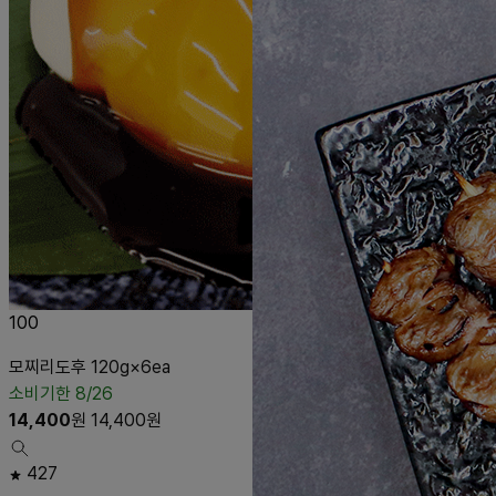
100
모찌리도후 120g×6ea
소비기한 8/26
14,400
원
14,400
원
427