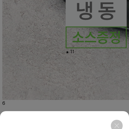
11
6
행사
말차 모찌리도후
120g×6ea
소비기한 8/27