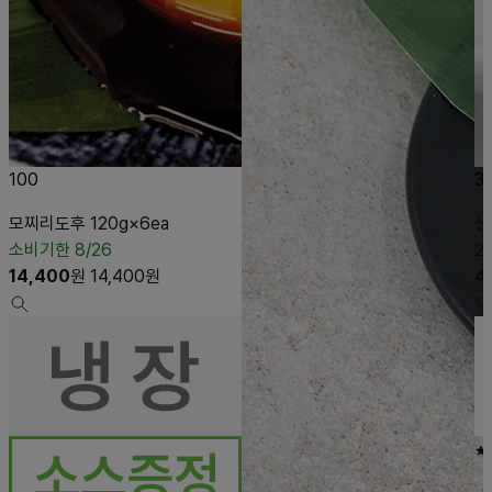
100
3
모찌리도후 120g×6ea
신
소비기한 8/26
2
14,400
원
14,400
원
4