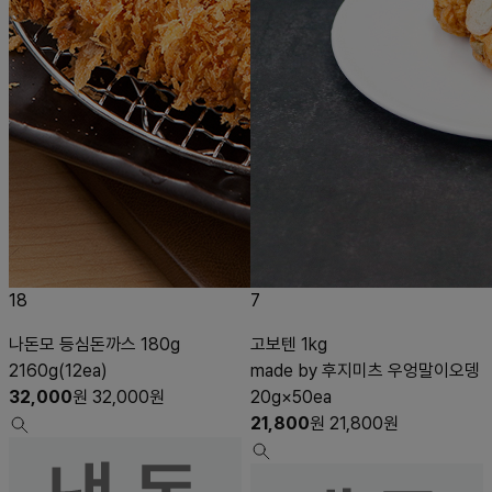
18
7
나돈모 등심돈까스 180g
고보텐 1kg
2160g(12ea)
made by 후지미츠 우엉말이오뎅
32,000
원
32,000
원
20g×50ea
21,800
원
21,800
원