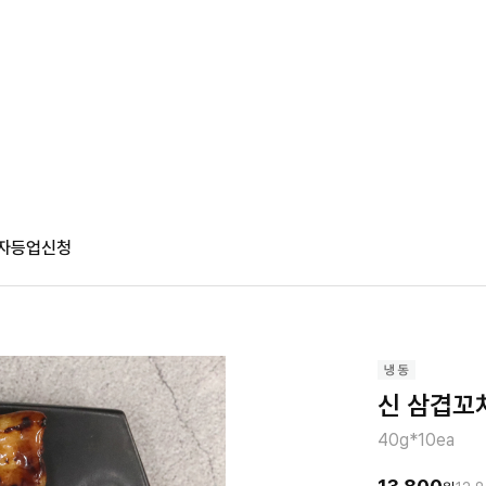
자등업신청
신 삼겹꼬치
40g*10ea