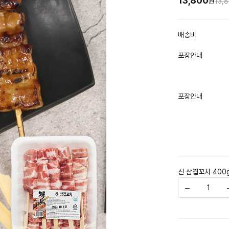
13,800
원
13,
배송비
포장안내
포장안내
신 삼겹꼬치 400