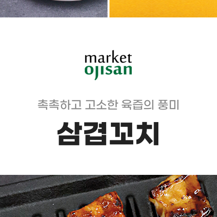
촉촉하고 고소한 육즙의 풍미
삼겹꼬치