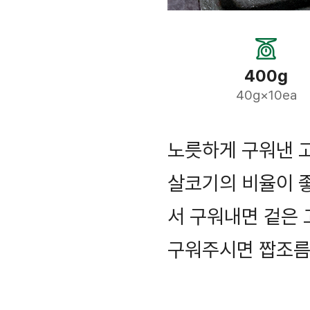
400g
40g×10ea
노릇하게 구워낸 
살코기의 비율이 좋
서 구워내면 겉은 
구워주시면 짭조름