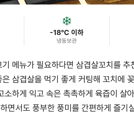
-18℃ 이하
냉동보관
고기 메뉴가 필요하다면 삼겹살꼬치를 추
은 삼겹살을 먹기 좋게 커팅해 꼬치에 꽂
고소하게 익고 속은 촉촉하게 육즙이 살아
하면서도 풍부한 풍미를 간편하게 즐기실 