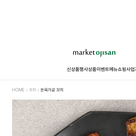
신상품
행사상품
이벤트
메뉴쇼핑
사업
HOME
꼬치
돈육가공 꼬치