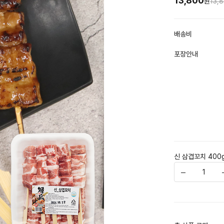
13,800
원
13,
배송비
포장안내
신 삼겹꼬치 400