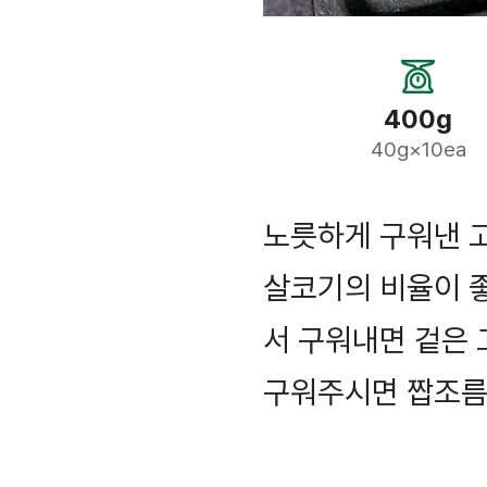
400g
40g×10ea
노릇하게 구워낸 
살코기의 비율이 좋
서 구워내면 겉은 
구워주시면 짭조름