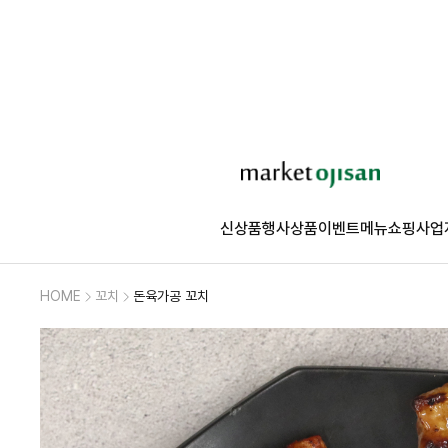
신상품
행사상품
이벤트
메뉴쇼핑
사업
HOME
꼬치
돈육가공 꼬치