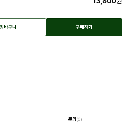
13,800
원
장바구니
구매하기
문의
(0)