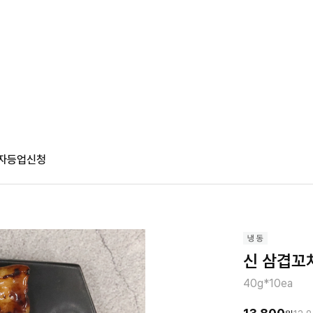
자등업신청
신 삼겹꼬치
40g*10ea