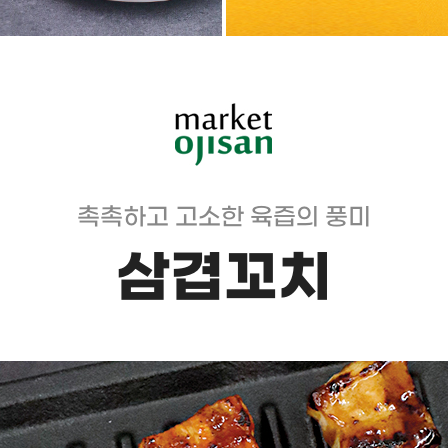
촉촉하고 고소한 육즙의 풍미
삼겹꼬치