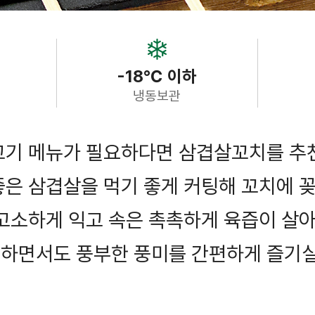
-18℃ 이하
냉동보관
고기 메뉴가 필요하다면 삼겹살꼬치를 추
은 삼겹살을 먹기 좋게 커팅해 꼬치에 꽂
고소하게 익고 속은 촉촉하게 육즙이 살아
하면서도 풍부한 풍미를 간편하게 즐기실 