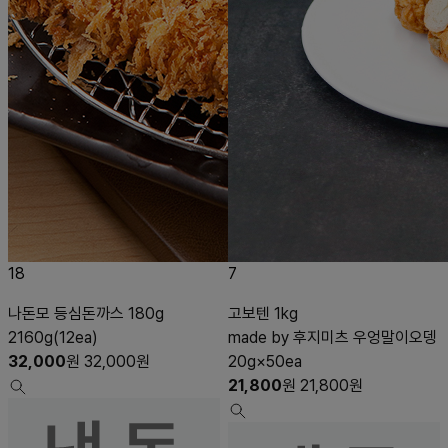
18
7
나돈모 등심돈까스 180g
고보텐 1kg
2160g(12ea)
made by 후지미츠 우엉말이오뎅
32,000
원
32,000
원
20g×50ea
21,800
원
21,800
원