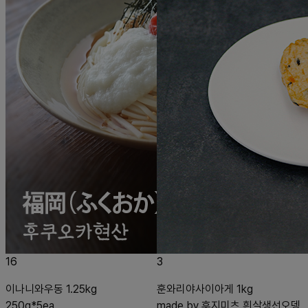
16
3
이나니와우동 1.25kg
훈와리야사이아게 1kg
250g*5ea
made by 후지미츠 흰살생선오뎅