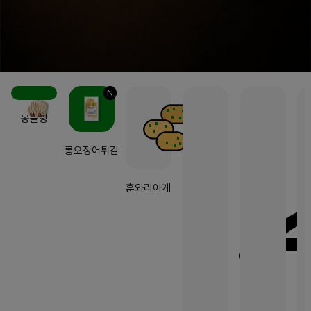
N
몽블랑
롱오징어튀김
훈와리아게