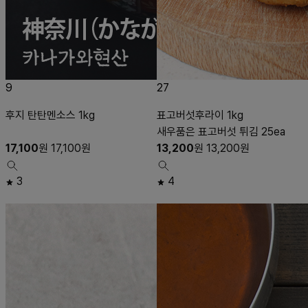
9
27
후지 탄탄멘소스 1kg
표고버섯후라이 1kg
새우품은 표고버섯 튀김 25ea
17,100
원
17,100
원
13,200
원
13,200
원
3
4