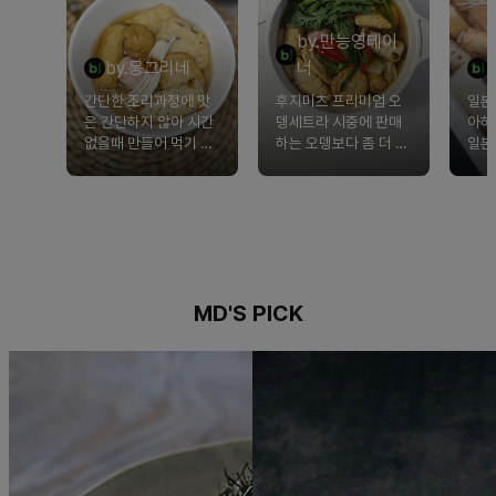
by.만능영테이
by.몽그리네
너
간단한 조리과정에 맛
후지미츠 프리미엄 오
일본
은 간단하지 않아 시간
뎅세트라 시중에 판매
아하
없을때 만들어 먹기 너
하는 오뎅보다 좀 더 특
일본
무 좋은 제품입니다.
별했어요~
봤는
고 
족도
MD'S PICK