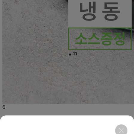
11
6
행사
말차 모찌리도후
120g×6ea
소비기한 8/27