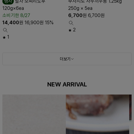
행사
말차 모찌리도후
무사시노 사누끼우동 1.25kg
120g×6ea
250g × 5ea
소비기한 8/27
6,700
원
6,700
원
14,400
원
16,900
원
15%
2
1
더보기
NEW ARRIVAL