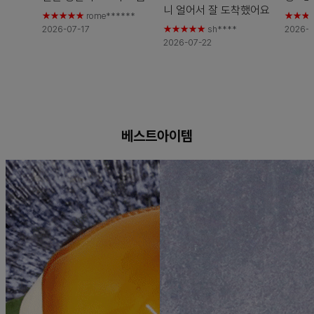
니 얼어서 잘
도착했어요
진한맛입니다
2026-
하는 
★★★★★
rome******
★★★
2026-07-21 에 등록된
2026-07-17
★★★★★
sh****
2026-0
07-16 에 등록된 스마트
자카야
2026-07-22
스마트스토어 구매평
스토어 구매평
는 안주
기여서
는 통
어요!!
등록된
매평
베스트아이템