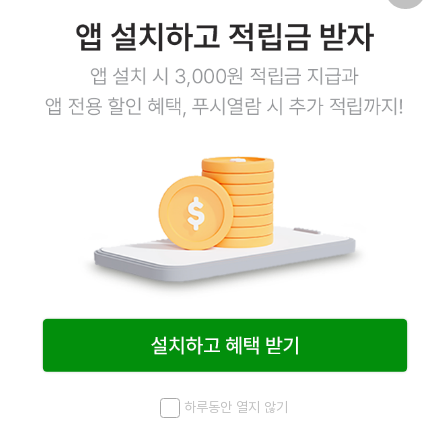
14,400
원
16,900
원
15%
1
하루동안 열지 않기
메뉴
최근 본 상품
홈
검색
마이페이지