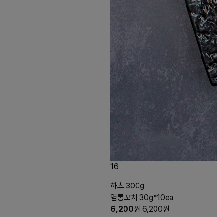
16
하츠 300g
염통꼬치 30g*10ea
6,200
원
6,200
원