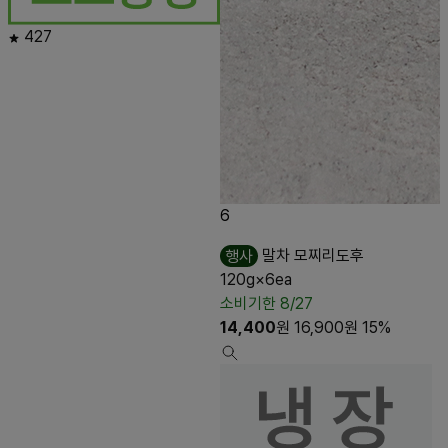
427
6
행사
말차 모찌리도후
120g×6ea
소비기한 8/27
14,400
원
16,900
원
15%