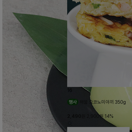
16
행사
해물 오코노미야끼 350g
2,490
원
2,900
원
14%