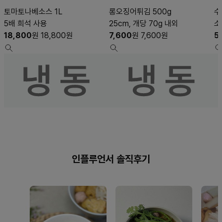
토마토나베소스 1L
롱오징어튀김 500g
수
5배 희석 사용
25cm, 개당 70g 내외
소
18,800
원
18,800
원
7,600
원
7,600
원
5
인플루언서 솔직후기