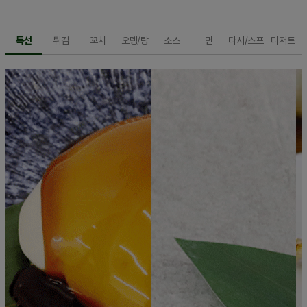
특선
튀김
꼬치
오뎅/탕
소스
면
다시/스프
디저트