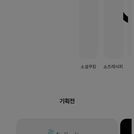
소셜쿠킹
쇼츠레시피
기획전