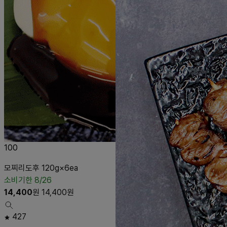
100
모찌리도후 120g×6ea
소비기한 8/26
14,400
원
14,400
원
427