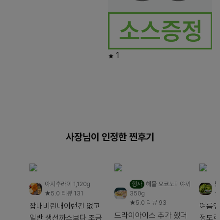
1
사장님이 인정한 찐후기
아지후라이 1,120g
행사
해물 오코노미야끼
남
★5.0
리뷰 131
350g
★
★5.0
리뷰 93
잡내비린내이런건 없고
여름엔 
드라이아이스 추가 했더
일반 생선까스보다 조금
정도로