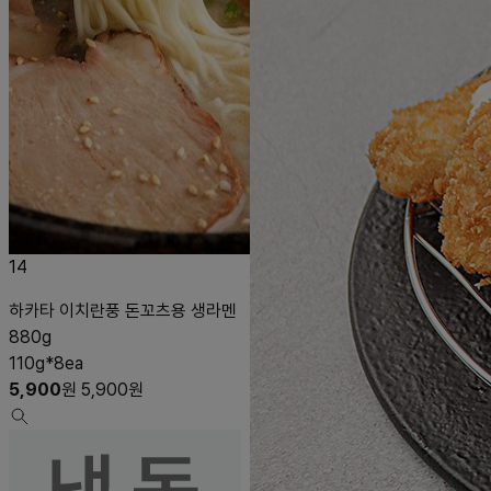
14
하카타 이치란풍 돈꼬츠용 생라멘
880g
110g*8ea
5,900
원
5,900
원