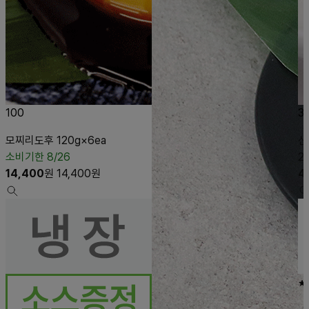
100
3
모찌리도후 120g×6ea
신
소비기한 8/26
2
14,400
원
14,400
원
4