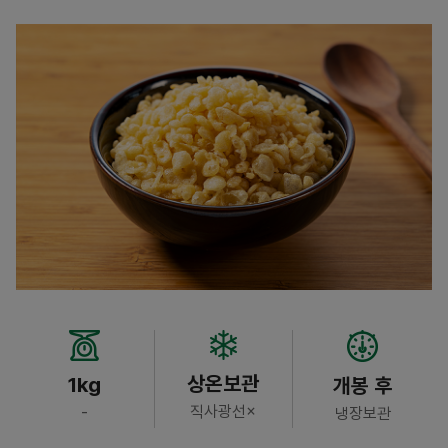
상온보관
1kg
개봉 후
직사광선×
-
냉장보관