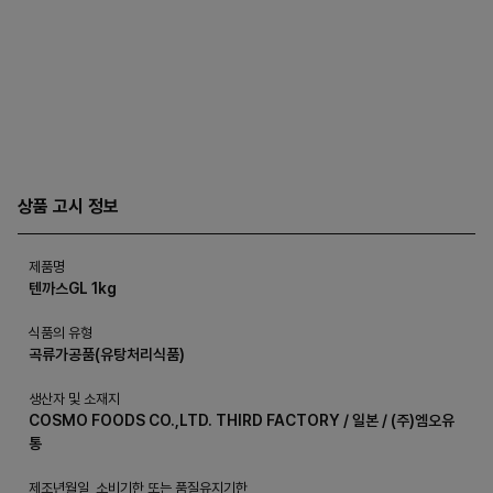
상품 고시 정보
제품명
텐까스GL 1kg
식품의 유형
곡류가공품(유탕처리식품)
생산자 및 소재지
COSMO FOODS CO.,LTD. THIRD FACTORY / 일본 / (주)엠오유
통
제조년월일, 소비기한 또는 품질유지기한