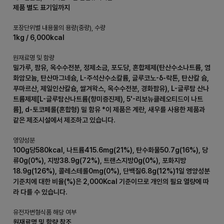
제품 별도 표기일까지
포장단위별 내용물의 용량(중량), 수량
1kg / 6,000kcal
원재료명 및 함량
밀가루, 팜유, 옥수수전분, 정제소금, 포도당, 혼합제제(탄산수소나트륨, 염
화암모늄, 탄산마그네슘, L-주석산수소칼륨, 글루코노-δ-락톤, 탄산칼 슘,
푸마르산, 제일인산칼슘, 쌀겨왁스, 옥수수전분, 경화팜유), L-글루탐 산나
트륨제제[L-글루탐산나트륨(향미증진제), 5'-리보뉴클레오티드이 나트
륨], d-토코페롤(혼합형) 밀 함유 *이 제품은 계란, 새우를 사용한 제품과
같은 제조시설에서 제조하고 있습니다.
영양성분
100g당580kcal, 나트륨415.6mg(21%), 탄수화물50.7g(16%), 당
류0g(0%), 지방38.9g(72%), 트랜스지방0g(0%), 포화지방
18.9g(126%), 콜레스테롤0mg(0%), 단백질6.8g(12%)1일 영양성분
기준치에 대한 비율(%)은 2,000Kcal 기준이므로 개인의 필요 열량에 따
라 다를 수 있습니다.
유전자변형식품 해당 여부
원재료명 및 함량 참조