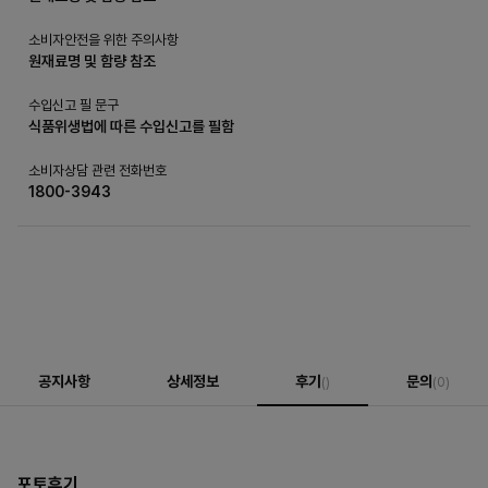
소비자안전을 위한 주의사항
원재료명 및 함량 참조
수입신고 필 문구
식품위생법에 따른 수입신고를 필함
소비자상담 관련 전화번호
1800-3943
공지사항
상세정보
후기
문의
()
(0)
포토후기