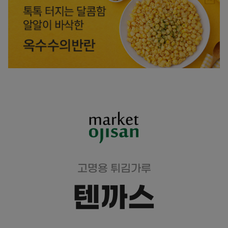
고명용 튀김가루
텐까스