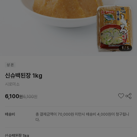
1
/
5
신슈백된장 1kg
시로미소
6,100
원
6,100
원
배송비
총 결제금액이 70,000원 미만시 배송비 4,000원이 청구됩니
다.
신슈백된장 1kg