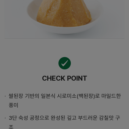
CHECK POINT
쌀된장 기반의 일본식 시로미소(백된장)로 마일드한
풍미
3단 숙성 공정으로 완성된 깊고 부드러운 감칠맛 구
조