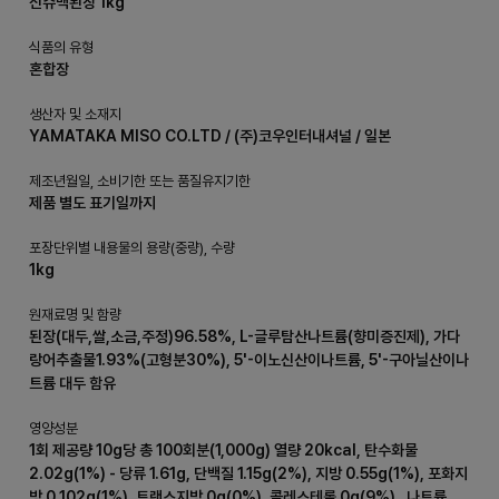
신슈백된장 1kg
식품의 유형
혼합장
생산자 및 소재지
YAMATAKA MISO CO.LTD / (주)코우인터내셔널 / 일본
제조년월일, 소비기한 또는 품질유지기한
제품 별도 표기일까지
포장단위별 내용물의 용량(중량), 수량
1kg
원재료명 및 함량
된장(대두,쌀,소금,주정)96.58%, L-글루탐산나트륨(향미증진제), 가다
랑어추출물1.93%(고형분30%), 5'-이노신산이나트륨, 5'-구아닐산이나
트륨 대두 함유
영양성분
1회 제공량 10g당 총 100회분(1,000g) 열량 20kcal, 탄수화물
2.02g(1%) - 당류 1.61g, 단백질 1.15g(2%), 지방 0.55g(1%), 포화지
방 0.102g(1%), 트랜스지방 0g(0%), 콜레스테롤 0g(9%) , 나트륨