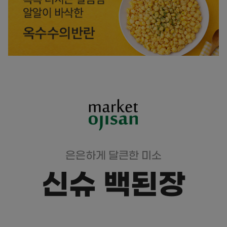
은은하게 달큰한 미소
신슈 백된장