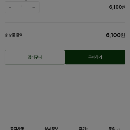
6,100
원
6,100
원
총 상품 금액
장바구니
구매하기
공지사항
상세정보
후기
문의
()
(2)