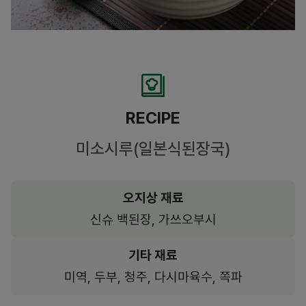
RECIPE
미소시루(일본식된장국)
오지상 재료
신슈 백된장, 가쓰오부시
기타 재료
미역, 두부, 청주, 다시마육수, 쪽파