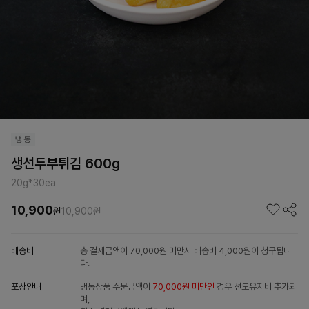
생선두부튀김 600g
20g*30ea
10,900
원
10,900
원
배송비
총 결제금액이 70,000원 미만시 배송비 4,000원이 청구됩니
다.
포장안내
냉동상품 주문금액이
70,000원 미만인
경우 선도유지비 추가되
며,