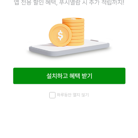
탱글한 생선살에 포슬한 두부를 더했어요.
카스테라처럼 부드럽지만 속이 꽉 차있어
쫄깃한 식감이 특징인 다른 일본 오뎅과 달리
담백하면서도 진한 감칠맛이 특징인 오뎅이랍니다.
하루동안 열지 않기