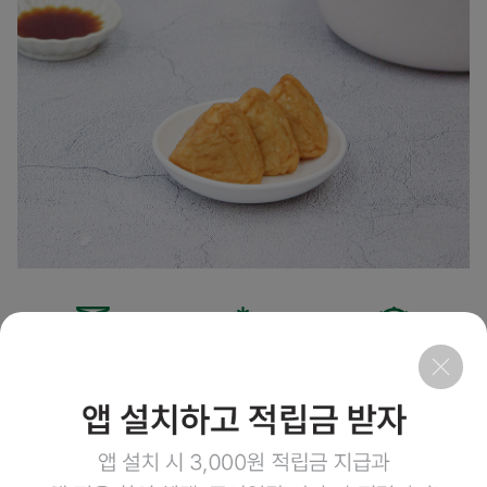
-18℃이하
600g
별도 해동없
냉동보관
(20g ×
이
30ea)
조리가능