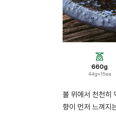
660g
44g×15ea
불 위에서 천천히
향이 먼저 느껴지