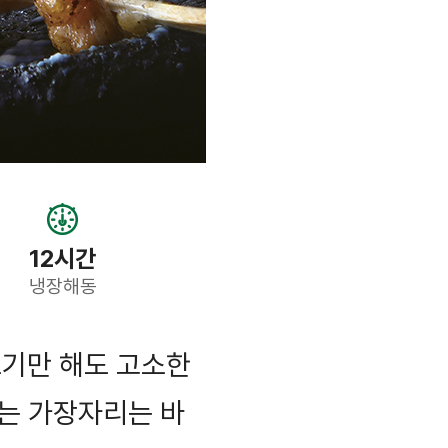
12시간
냉장해동
보기만 해도 고소한
는 가장자리는 바