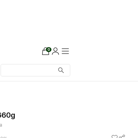
0
60g
a