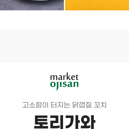
고소함이 터지는 닭껍질 꼬치
토리가와