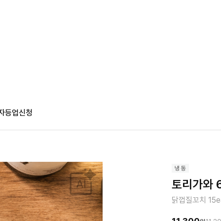
자등업신청
토리가와 6
닭껍질꼬치 15e