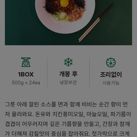
개봉 후
1BOX
조리없이
냉장보관
500g × 24ea
사용가능
그릇 아래 깔린 소스를 면과 함께 비비는 순간 향이 먼
저 올라와요. 돈유와 치킨풍미오일, 마늘오일, 파기름이
겹겹이 어우러지며 깊은 기름향을 만들고, 간장과 참깨
가 더해져 감칠맛의 중심을 잡아줘요. 젓가락으로 크게