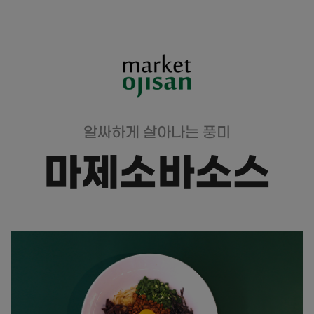
알싸하게 살아나는 풍미
마제소바소스