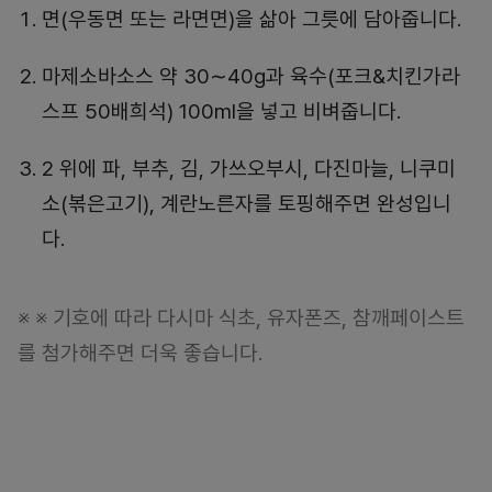
면(우동면 또는 라면면)을 삶아 그릇에 담아줍니다.
마제소바소스 약 30∼40g과 육수(포크&치킨가라
스프 50배희석) 100ml을 넣고 비벼줍니다.
2 위에 파, 부추, 김, 가쓰오부시, 다진마늘, 니쿠미
소(볶은고기), 계란노른자를 토핑해주면 완성입니
다.
※ ※ 기호에 따라 다시마 식초, 유자폰즈, 참깨페이스트
를 첨가해주면 더욱 좋습니다.