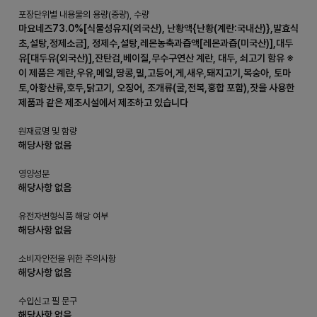
포장단위별 내용물의 용량(중량), 수량
마요네즈73.0%[식물성유지(외국산), 난황액{난황(계란:국내산)},발효식
초,설탕,정제소금], 정제수,설탕,레몬농축과즙액[레몬과즙(미국산)],대두
유[대두유(외국산)],잔탄검,베이질,무수구연산 계란, 대두, 쇠고기 함유 ※
이 제품은 계란,우유,메일,땅콩,밀,고등어,게,새우,돼지고기,복숭아, 토마
토,아황산류,호두,닭고기, 오징어, 조개류(굴,전복,홍합 포함),잣을 사용한
제품과 같은 제조시설에서 제조하고 있습니다
원재료명 및 함량
해당사항 없음
영양성분
해당사항 없음
유전자변형식품 해당 여부
해당사항 없음
소비자안전을 위한 주의사항
해당사항 없음
수입신고 필 문구
해당사항 없음