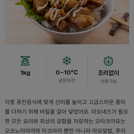
0~10℃
1kg
조리없이
냉장보관
사용가능
각종 퓨전음식에 맞게 산미를 높이고 고급스러운 풍미
를 더하기 위해 바질을 갈아 넣었어요. 마요네즈가 필요
한 모든 요리와 최상의 궁합을 자랑하는 오타코마요는
오코노미야끼와 타코야끼 뿐만 아니라 마요덮밥, 후라