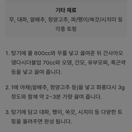
기타 재료
무, 대파, 알배추, 청양고추, 파/팽이/쑥갓/시치미 등
각종 토핑
탕기에 물 800cc와 무를 넣고 끓여준 뒤 간사아오
뎅다시더블업 70cc와 오뎅, 간모, 유부모찌, 흑곤약
등을 넣고 끓여 줍니다.
1에 야채(알배추, 청양고추 등)을 넣고 화풍다시 3g
정도와 함께 약 2~3분 가량 끓여 줍니다.
탕기에 담고 대파, 팽이, 쑥갓, 시치미 등 다양한 토
핑을 올려주면 완성 됩니다.