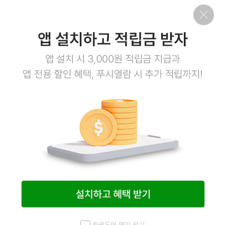
회사소개
이용약관
개인정보처리방침
이용안내
1:1문의
고객센터
1800-3943
점심시간 12:00~13:00
평일 08:00~17:00
토요일 08:00~12:00
일요일,공휴일 휴무
계좌정보
예금주 (주)엠오유통
주식회사 엠오유통 사업자정보
하루동안 열지 않기