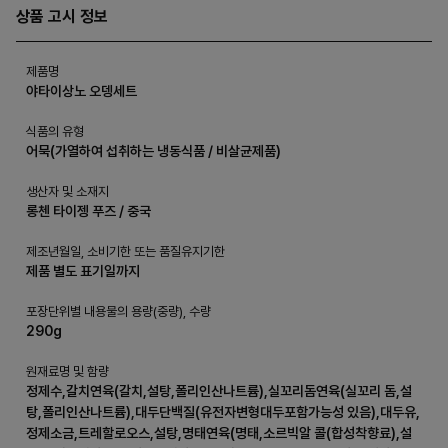
상품 고시 정보
제품명
야타이상노 오뎅세트
식품의 유형
어묵(가열하여 섭취하는 냉동식품 / 비살균제품)
생산자 및 소재지
롱첸 타이젱 푸즈 / 중국
제조년월일, 소비기한 또는 품질유지기한
제품 별도 표기일까지
포장단위별 내용물의 용량(중량), 수량
290g
원재료명 및 함량
정제수,갈치연육(갈치,설탕,폴리인산나트륨),실꼬리돔연육(실꼬리 돔,설
탕,폴리인산나트륨),대두단백질(유전자변형대두포함가능성 있음),대두유,
정제소금,트레할로오스,설탕,명태연육(명태,소르빅알 콜(합성착향료),설