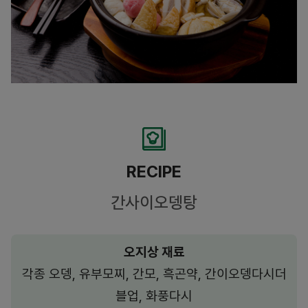
RECIPE
간사이오뎅탕
오지상 재료
각종 오뎅, 유부모찌, 간모, 흑곤약, 간이오뎅다시더
블업, 화풍다시