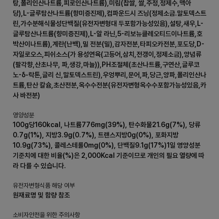
탕,폴리인산나트륨,피로인산나트륨),미림(찹쌀, 쌀,주정,정제수,맥아
당),L-글루탐산나트륨(향미증진제),컴파운드시 즈닝(정제소금.말토덱스트
린,가수분해식물성단백질(유전자변형대 두포함가능성있음),설탕,새우,L-
글루탐산나트륨(향미증진제),L-알 라닌,5-리보뉴클레오티드이나트륨,호
박산이나트륨),계란(난백),밀 전분(밀),감자전분,타피오카전분,포도당,D-
자일로오스,피쉬소스(가 용성연육(고등어,삼치,전갱이,정제소금),양념류
(팔각향,산초나무, 파,생강,마늘)),PH조절체(초산나트륨,구연산,글루코
노-δ-락톤,글리 신,말토덱스트린),우엉뿌리,문어,파,당근,양파,폴리인산나
트륨,탄산 칼슘,초산전분,옥수수전분(유전자변형옥수수포함가능성있음,카
사 바전분)
영양성분
100g당160kcal, 나트륨776mg(39%), 탄수화물21.6g(7%), 당류
0.7g(1%), 지방3.9g(0.7%), 트랜스지방0g(0%), 포화지방
10.9g(73%), 콜레스테롤0mg(0%), 단백질9.1g(17%)1일 영양성분
기준치에 대한 비율(%)은 2,000Kcal 기준이므로 개인의 필요 열량에 따
라 다를 수 있습니다.
유전자변형식품 해당 여부
원재료명 및 함량 참조
소비자안전을 위한 주의사항