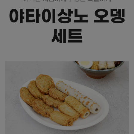
야타이상노 오뎅
세트