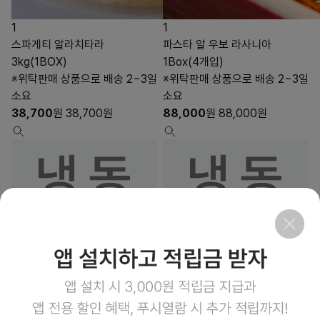
1
1
스파게티 알라치타라
파스타 알 우보 라사니아
3kg(1BOX)
1Box(4개입)
※위탁판매 상품으로 배송 2~3일
※위탁판매 상품으로 배송 2~3일
소요
소요
38,700
원
38,700
원
88,000
원
88,000
원
1
3
상품링크
상품링크