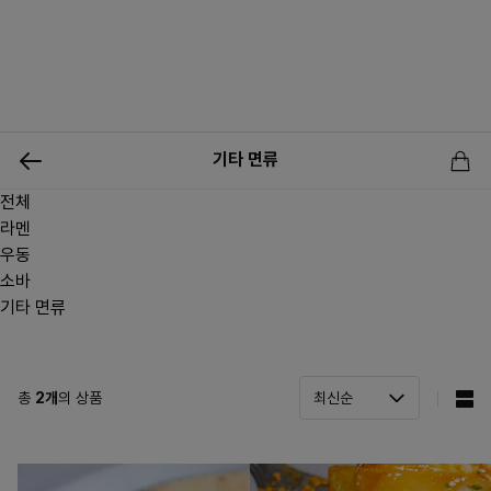
0
기타 면류
전체
신상품
행사상품
이벤트
메뉴쇼핑
사업자등업신청
라멘
우동
소바
기타 면류
총
2
개
의 상품