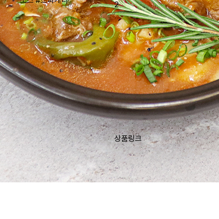
소스
#스파게티
2
상품링크