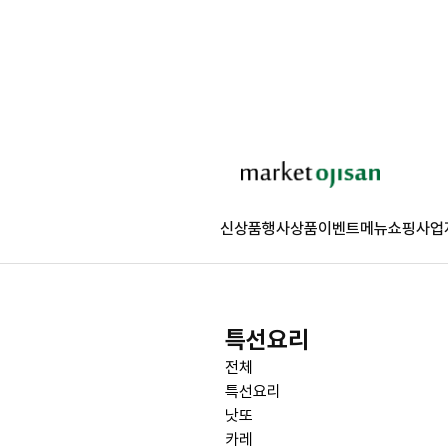
신상품
행사상품
이벤트
메뉴쇼핑
사업
특선요리
전체
특선요리
낫또
카레