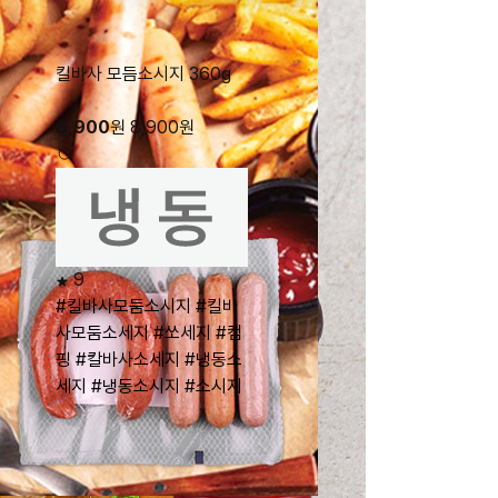
킬바사 모듬소시지 360g
8,900
원
8,900
원
9
#킬바사모둠소시지
#킬바
사모둠소세지
#쏘세지
#캠
핑
#칼바사소세지
#냉동소
세지
#냉동소시지
#소시지