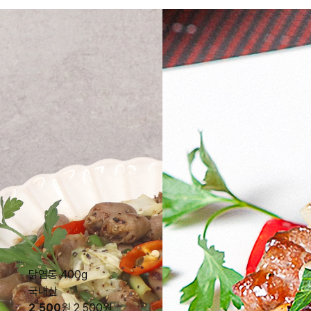
닭염통 400g
국내산
2,500
원
2,500
원