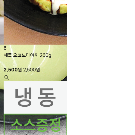
8
29
해물 오코노미야끼 260g
남다른 에다마메 500g
대두자숙콩
2,500
원
2,500
원
2,500
원
2,500
원
5
(604)
상품링크