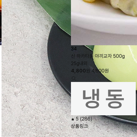
34
신 하카타풍 야끼교자 500g
25g내외
4,800
원
4,800
원
5
(286)
상품링크