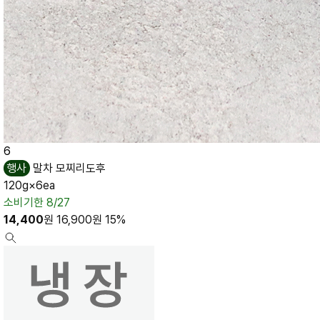
6
행사
말차 모찌리도후
120g×6ea
소비기한 8/27
14,400
원
16,900
원
15%