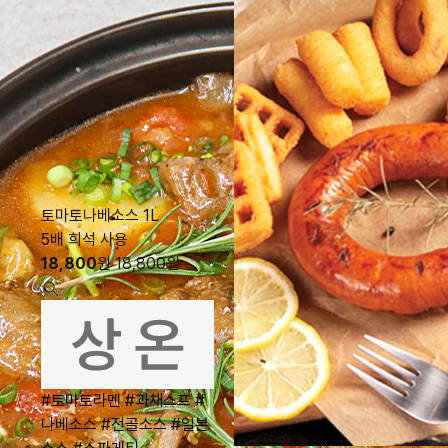
토마토나베소스 1L
5배 희석 사용
18,800
원
18,800
원
#토마토라멘
#과채스프
#
나베소스
#전골소스
#일본