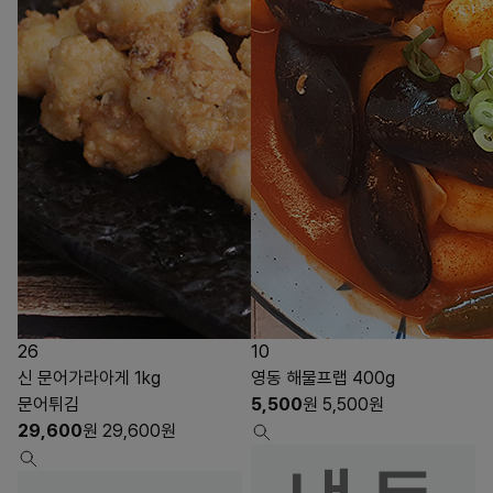
26
10
신 문어가라아게 1kg
영동 해물프랩 400g
문어튀김
5,500
원
5,500
원
29,600
원
29,600
원