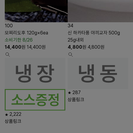
100
34
모찌리도후 120g×6ea
신 하카타풍 야끼교자 500g
소비기한 8/26
25g내외
14,400
원
14,400
원
4,800
원
4,800
원
287
상품링크
2,222
상품링크