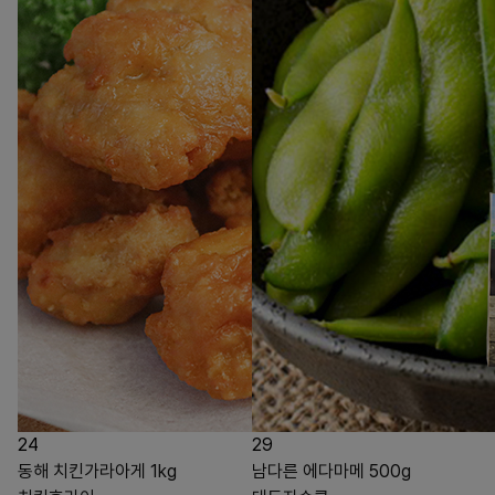
24
29
동해 치킨가라아게 1kg
남다른 에다마메 500g