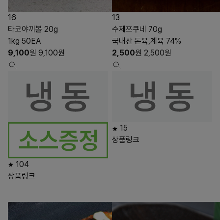
16
13
타코야끼볼 20g
수제쯔쿠네 70g
1kg 50EA
국내산 돈육,계육 74%
9,100
원
9,100
원
2,500
원
2,500
원
15
상품링크
104
상품링크