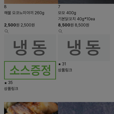
8
7
해물 오코노미야끼 260g
모모 400g
기본닭꼬치 40g*10ea
2,500
원
2,500
원
8,500
원
8,500
원
31
상품링크
35
상품링크