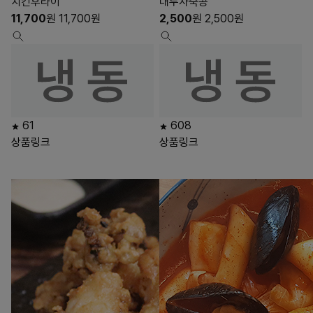
치킨후라이
대두자숙콩
11,700
원
11,700
원
2,500
원
2,500
원
61
608
상품링크
상품링크