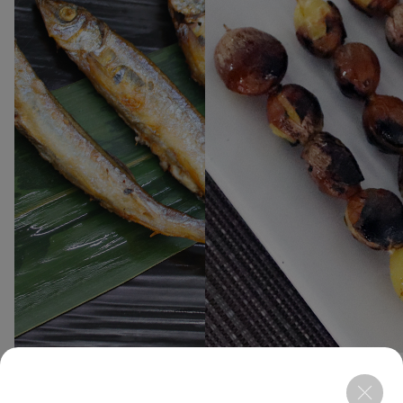
3
7
시샤모 4L 500g
긴낭 200g