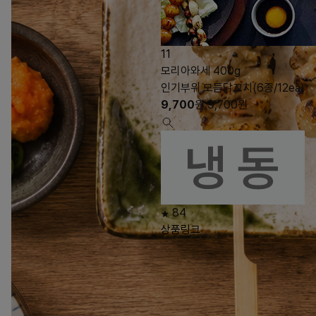
11
모리아와세 400g
인기부위 모듬닭꼬치(6종/12ea)
9,700
원
9,700
원
84
상품링크