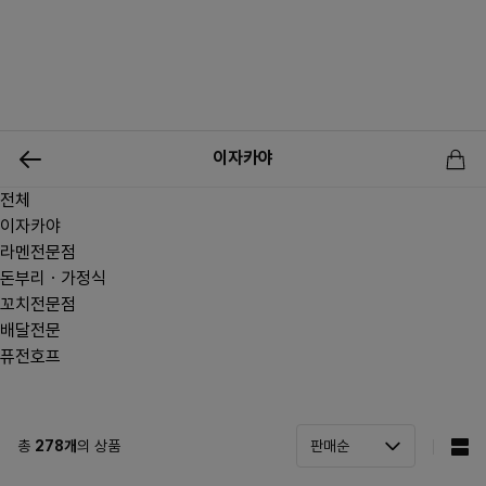
0
이자카야
전체
신상품
행사상품
이벤트
메뉴쇼핑
사업자등업신청
이자카야
라멘전문점
돈부리ㆍ가정식
꼬치전문점
배달전문
퓨전호프
총
278
개
의 상품