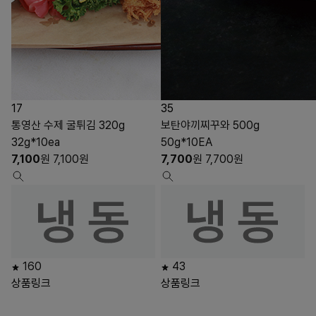
17
35
통영산 수제 굴튀김 320g
보탄야끼찌꾸와 500g
32g*10ea
50g*10EA
7,100
원
7,100
원
7,700
원
7,700
원
160
43
상품링크
상품링크