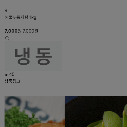
9
해물누룽지탕 1kg
7,000
원
7,000
원
45
상품링크