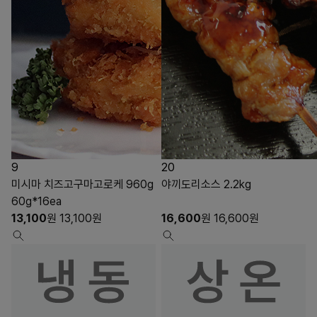
9
20
미시마 치즈고구마고로케 960g
야끼도리소스 2.2kg
60g*16ea
13,100
원
13,100
원
16,600
원
16,600
원