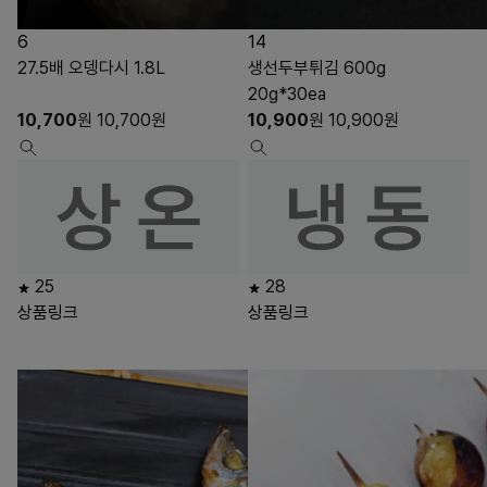
6
14
27.5배 오뎅다시 1.8L
생선두부튀김 600g
20g*30ea
10,700
원
10,700
원
10,900
원
10,900
원
25
28
상품링크
상품링크