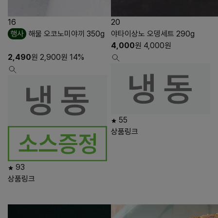
16
20
행사
해물 오코노미야끼 350g
야타이상노 오뎅세트 290g
4,000
원
4,000
원
2,490
원
2,900
원
14%
55
상품링크
93
상품링크