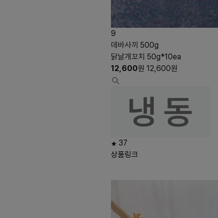
9
데바사끼 500g
닭날개꼬치 50g*10ea
12,600
원
12,600
원
37
상품링크