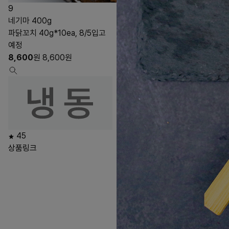
9
네기마 400g
파닭꼬치 40g*10ea, 8/5입고
예정
8,600
원
8,600
원
45
상품링크