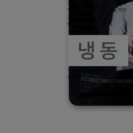
오사카풍 쿠시까스 360g
대구살,오징어,명태,스리미,까치
콩,감자 12꼬치
5,500
원
5,500
원
68
상품링크