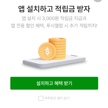
냉동열빙어 20g*25ea
은행꼬치 10g*20ea / 7.31 입고
9,600
원
9,600
원
예정
9,400
원
9,400
원
18
상품링크
22
상품링크
하루동안 열지 않기
메뉴
최근 본 상품
홈
검색
마이페이지