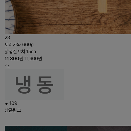
23
토리가와 660g
닭껍질꼬치 15ea
11,300
원
11,300
원
109
상품링크