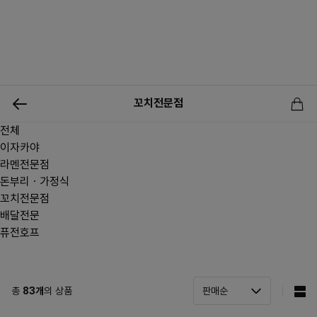
0
꼬치전문점
전체
신상품
행사상품
이벤트
메뉴쇼핑
사업자등업신청
이자카야
라멘전문점
돈부리ㆍ가정식
꼬치전문점
배달전문
퓨전호프
총
83
개
의 상품