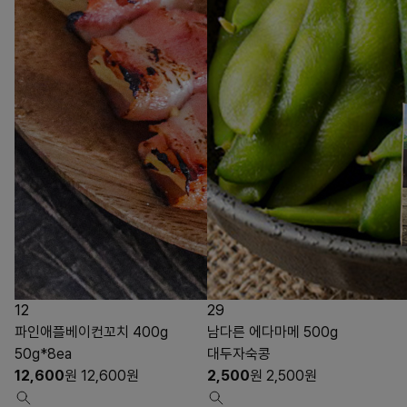
12
29
파인애플베이컨꼬치 400g
남다른 에다마메 500g
50g*8ea
대두자숙콩
12,600
원
12,600
원
2,500
원
2,500
원