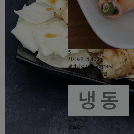
5
시시토마끼 400g
꽈리삼겹꼬치 50g*8ea
10,100
원
10,100
원
10
상품링크