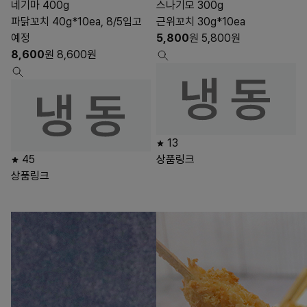
네기마 400g
스나기모 300g
파닭꼬치 40g*10ea, 8/5입고
근위꼬치 30g*10ea
예정
5,800
원
5,800
원
8,600
원
8,600
원
13
45
상품링크
상품링크