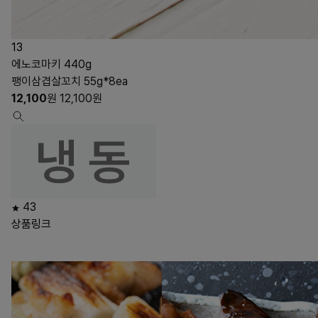
13
에노코마키 440g
팽이삼겹살꼬치 55g*8ea
12,100
원
12,100
원
43
상품링크