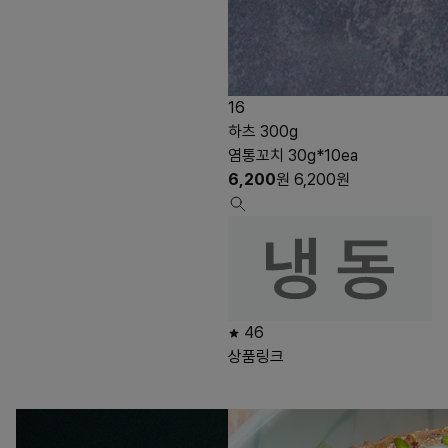
16
하츠 300g
염통꼬치 30g*10ea
6,200
원
6,200
원
46
상품링크