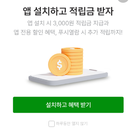
5
8
자숙피홍합 500g
명란젓 400g
개별진공포장
저염 명란젓
3,200
원
3,200
원
28,200
원
28,200
원
12
6
상품링크
상품링크
하루동안 열지 않기
메뉴
최근 본 상품
홈
검색
마이페이지