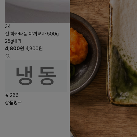
34
신 하카타풍 야끼교자 500g
25g내외
4,800
원
4,800
원
286
상품링크