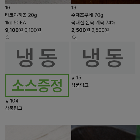
16
13
타코야끼볼 20g
수제쯔쿠네 70g
1kg 50EA
국내산 돈육,계육 74%
9,100
원
9,100
원
2,500
원
2,500
원
15
상품링크
104
상품링크