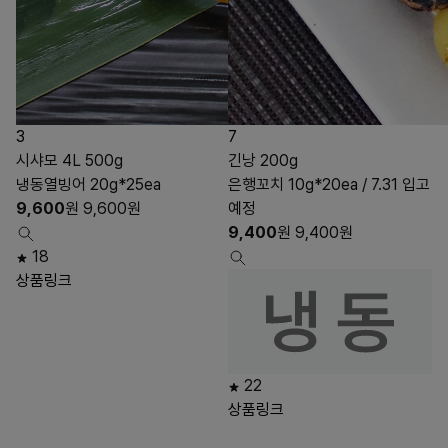
3
7
시샤모 4L 500g
긴낭 200g
냉동열빙어 20g*25ea
은행꼬치 10g*20ea / 7.31 입고
9,600
원
9,600
원
예정
9,400
원
9,400
원
18
상품링크
22
상품링크