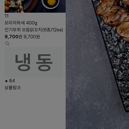
11
모리아와세 400g
인기부위 모듬닭꼬치(6종/12ea)
9,700
원
9,700
원
84
상품링크