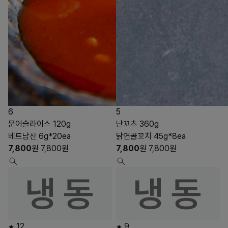
6
5
문어슬라이스 120g
난꼬츠 360g
베트남산 6g*20ea
닭연골꼬치 45g*8ea
7,800
원
7,800
원
7,800
원
7,800
원
12
9