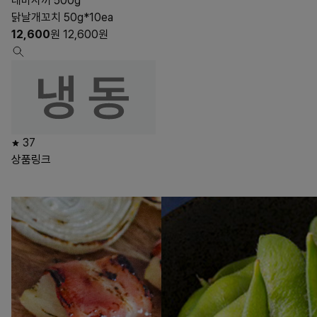
데바사끼 500g
닭날개꼬치 50g*10ea
12,600
원
12,600
원
37
상품링크