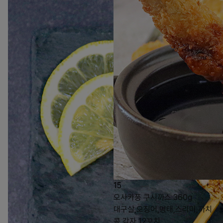
15
오사카풍 쿠시까스 360g
대구살,오징어,명태,스리미,까치
콩,감자 12꼬치