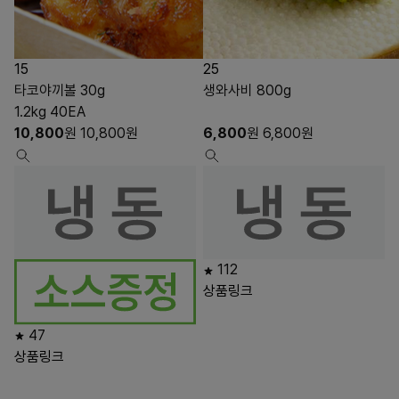
15
25
타코야끼볼 30g
생와사비 800g
1.2kg 40EA
10,800
원
10,800
원
6,800
원
6,800
원
112
상품링크
47
상품링크