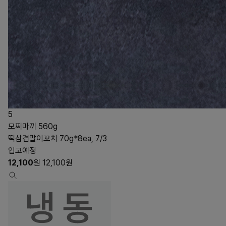
5
모찌마끼 560g
떡삼겹말이꼬치 70g*8ea, 7/3
입고예정
12,100
원
12,100
원