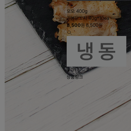
7
모모 400g
기본닭꼬치 40g*10ea
8,500
원
8,500
원
31
상품링크