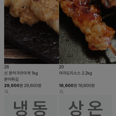
26
20
신 문어가라아게 1kg
야끼도리소스 2.2kg
문어튀김
29,600
원
29,600
원
16,600
원
16,600
원