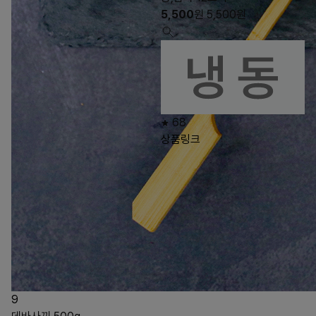
5,500
원
5,500
원
68
상품링크
9