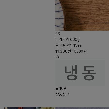
23
토리가와 660g
닭껍질꼬치 15ea
11,300
원
11,300
원
109
상품링크