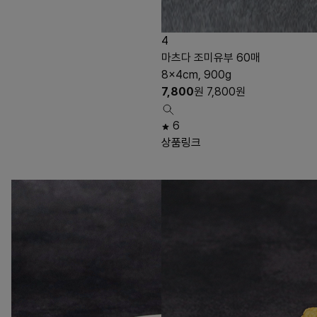
4
마츠다 조미유부 60매
8×4cm, 900g
7,800
원
7,800
원
6
상품링크