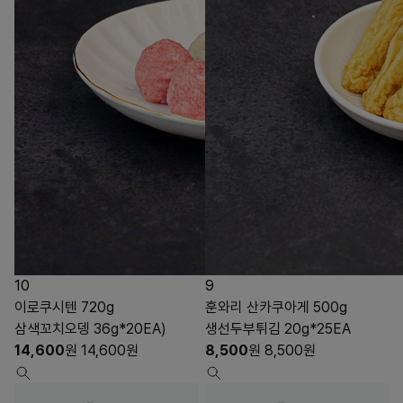
10
9
이로쿠시텐 720g
훈와리 산카쿠아게 500g
삼색꼬치오뎅 36g*20EA)
생선두부튀김 20g*25EA
14,600
원
14,600
원
8,500
원
8,500
원