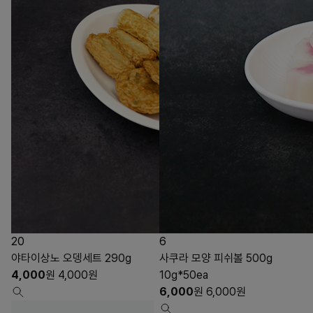
20
6
야타이상노 오뎅세트 290g
사쿠라 모양 피쉬볼 500g
4,000
원
4,000
원
10g*50ea
6,000
원
6,000
원