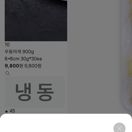
10
우동아게 900g
8*8cm 30g*30ea
9,800
원
9,800
원
45
상품링크