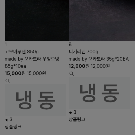
1
8
고보마루텐 850g
니기리텐 700g
made by 오카토라 우엉오뎅
made by 오카토라 35g*20EA
85g*10ea
12,000
원
12,000
원
15,000
원
15,000
원
3
3
상품링크
상품링크