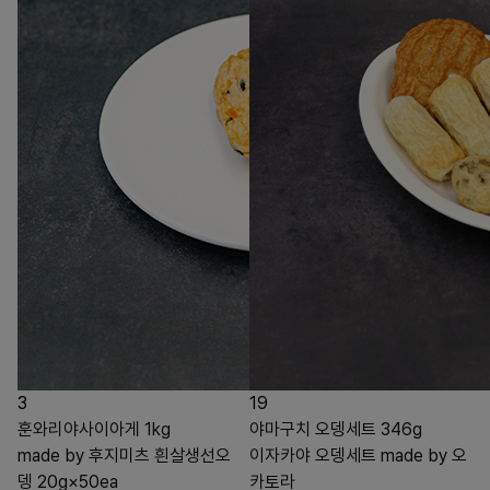
3
19
훈와리야사이아게 1kg
야마구치 오뎅세트 346g
made by 후지미츠 흰살생선오
이자카야 오뎅세트 made by 오
뎅 20g×50ea
카토라