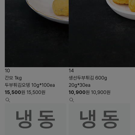
10
14
간모 1kg
생선두부튀김 600g
두부튀김오뎅 10g*100ea
20g*30ea
15,500
원
15,500
원
10,900
원
10,900
원