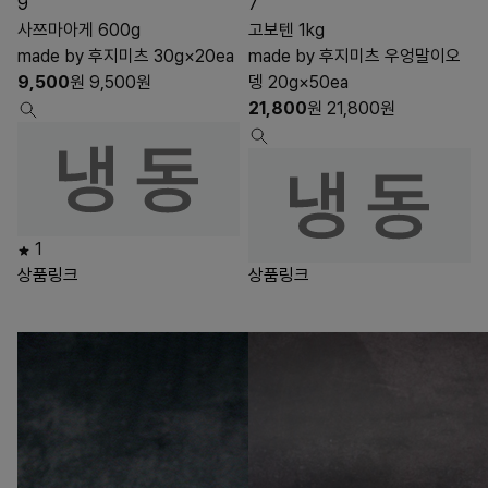
9
7
사쯔마아게 600g
고보텐 1kg
made by 후지미츠 30g×20ea
made by 후지미츠 우엉말이오
9,500
원
9,500
원
뎅 20g×50ea
21,800
원
21,800
원
1
상품링크
상품링크