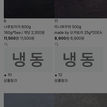
6
11
나루토마끼 800g
미니찌꾸와 500g
160g*5ea / 개당 2,300원
made by 오카토라 25g*20EA
11,500
원
11,500
원
8,900
원
8,900
원
10
12
상품링크
상품링크