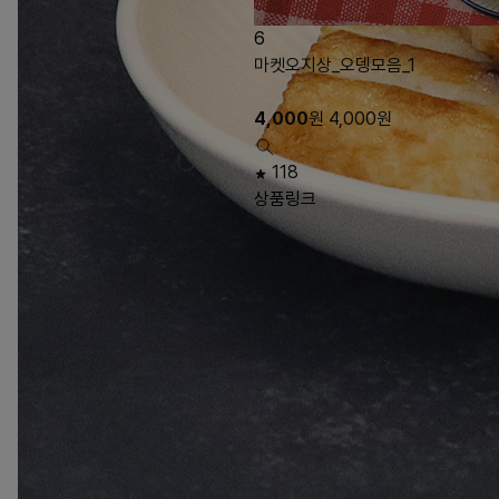
6
마켓오지상_오뎅모음_1
4,000
원
4,000
원
118
상품링크