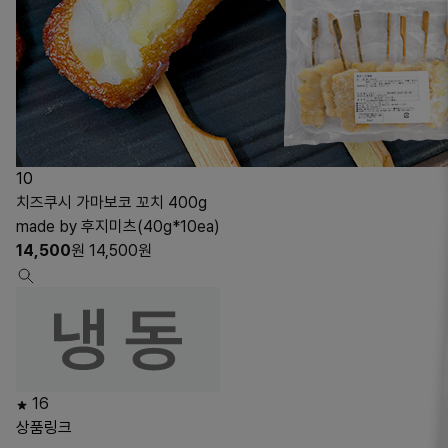
10
치즈쿠시 가마보코 꼬치 400g
made by 후지미츠(40g*10ea)
14,500
원
14,500
원
16
상품링크