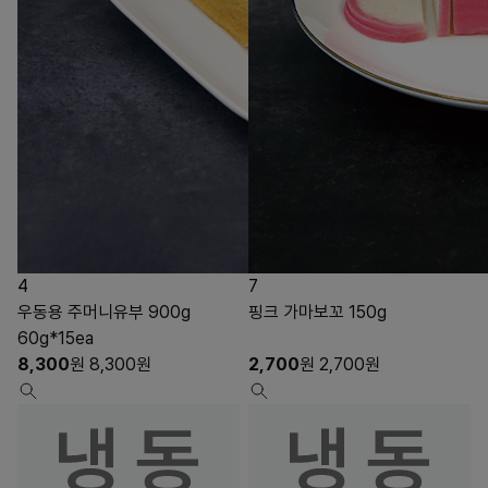
4
7
우동용 주머니유부 900g
핑크 가마보꼬 150g
60g*15ea
8,300
원
8,300
원
2,700
원
2,700
원