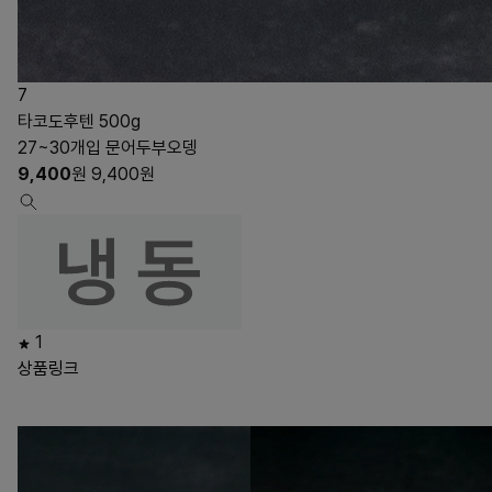
7
타코도후텐 500g
27~30개입 문어두부오뎅
9,400
원
9,400
원
1
상품링크