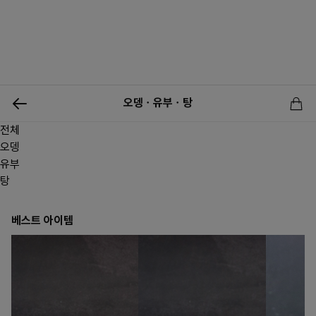
0
오뎅ㆍ유부ㆍ탕
전체
신상품
행사상품
이벤트
메뉴쇼핑
사업자등업신청
오뎅
유부
탕
베스트 아이템