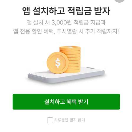
13
행사
닭양쌈 1kg
양배추볼 33g*30ea
12,150
원
13,500
원
10%
하루동안 열지 않기
45
메뉴
최근 본 상품
홈
검색
마이페이지