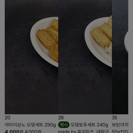
20
28
35
야타이상노 오뎅세트 290g
행사
오뎅토푸세트 240g
보탄야끼찌꾸
4,000
원
4,000
원
made by 후지미츠, 대량구
50g*10E