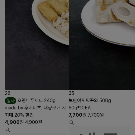
28
35
행사
오뎅토푸세트 240g
보탄야끼찌꾸와 500g
made by 후지미츠, 대량구매 시
50g*10EA
최대 20% 할인
7,700
원
7,700
원
4,900
원
4,900
원