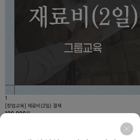
1
[창업교육] 재료비(2일) 결제
100,000
원
3
상품링크