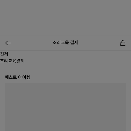
0
조리교육 결제
전체
신상품
행사상품
이벤트
메뉴쇼핑
사업자등업신청
조리교육결제
베스트 아이템