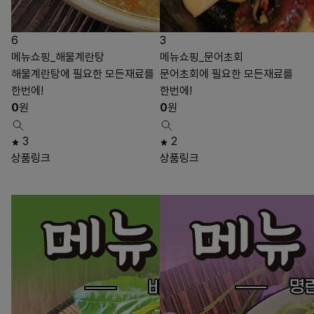
6
3
메뉴쇼핑_해물계란탕
메뉴쇼핑_문어초회
해물계란탕에 필요한 모든재료를
문어초회에 필요한 모든재료를
한번에!
한번에!
0
원
0
원
3
2
상품링크
상품링크