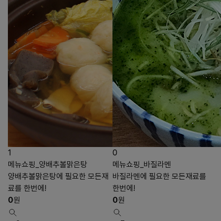
1
0
메뉴쇼핑_양배추볼맑은탕
메뉴쇼핑_바질라멘
양배추볼맑은탕에 필요한 모든재
바질라멘에 필요한 모든재료를
료를 한번에!
한번에!
0
원
0
원