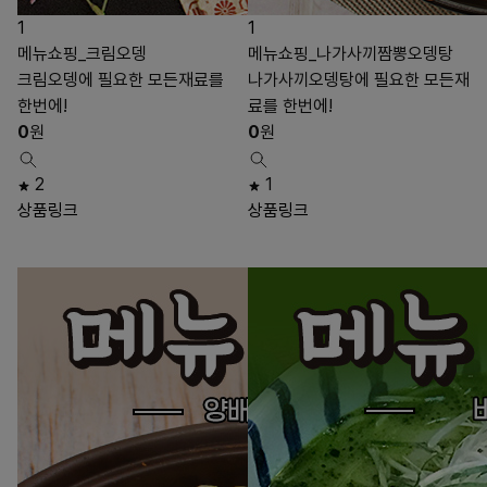
1
1
메뉴쇼핑_크림오뎅
메뉴쇼핑_나가사끼짬뽕오뎅탕
크림오뎅에 필요한 모든재료를
나가사끼오뎅탕에 필요한 모든재
한번에!
료를 한번에!
0
원
0
원
2
1
상품링크
상품링크