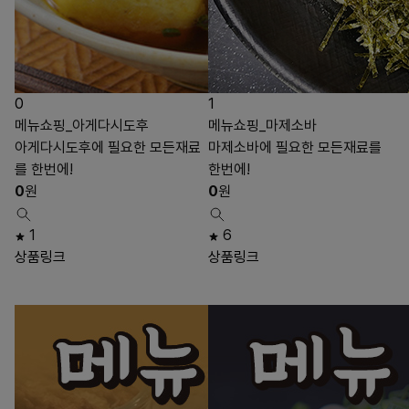
0
1
메뉴쇼핑_아게다시도후
메뉴쇼핑_마제소바
아게다시도후에 필요한 모든재료
마제소바에 필요한 모든재료를
를 한번에!
한번에!
0
원
0
원
1
6
상품링크
상품링크