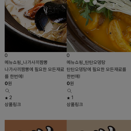
0
0
메뉴쇼핑_나가사끼짬뽕
메뉴쇼핑_탄탄오뎅탕
나가사끼짬뽕에 필요한 모든재료
탄탄오뎅탕에 필요한 모든재료를
를 한번에!
한번에!
0
원
0
원
2
1
상품링크
상품링크