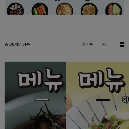
총
36
개
의 상품