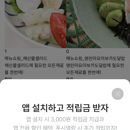
1
0
메뉴쇼핑_해산물샐러드
메뉴쇼핑_명란마요아보카도덮밥
해산물샐러드에 필요한 모든재료
명란마요아보카도덮밥에 필요한
를 한번에!
모든재료를 한번에!
0
원
0
원
1
1
상품링크
상품링크