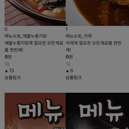
0
1
메뉴쇼핑_해물누룽지탕
메뉴쇼핑_카레
해물누룽지탕에 필요한 모든재료
카레에 필요한 모든재료를 한번
를 한번에!
에!
0
원
0
원
13
6
상품링크
상품링크