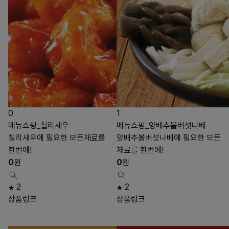
0
1
메뉴쇼핑_칠리새우
메뉴쇼핑_양배추볼버섯나베
칠리새우에 필요한 모든재료를
양배추볼버섯나베에 필요한 모든
한번에!
재료를 한번에!
0
원
0
원
2
2
상품링크
상품링크