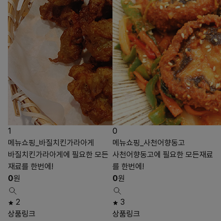
1
0
메뉴쇼핑_바질치킨가라아게
메뉴쇼핑_사천어향동고
바질치킨가라아게에 필요한 모든
사천어향동고에 필요한 모든재료
재료를 한번에!
를 한번에!
0
원
0
원
2
3
상품링크
상품링크