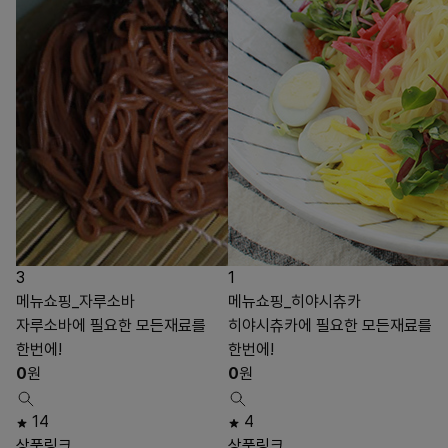
3
1
메뉴쇼핑_자루소바
메뉴쇼핑_히야시츄카
자루소바에 필요한 모든재료를
히야시츄카에 필요한 모든재료를
한번에!
한번에!
0
원
0
원
14
4
상품링크
상품링크