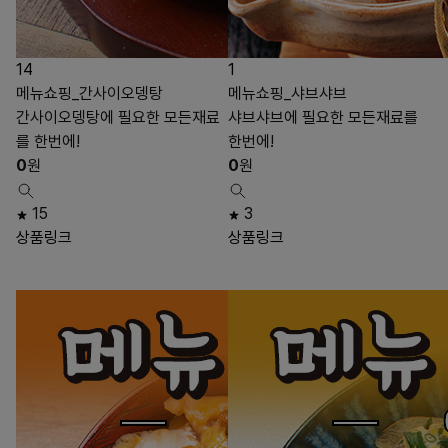
14
1
메뉴쇼핑_간사이오뎅탕
메뉴쇼핑_샤브샤브
간사이오뎅탕에 필요한 모든재료
샤브샤브에 필요한 모든재료를
를 한번에!
한번에!
0
원
0
원
15
3
상품링크
상품링크