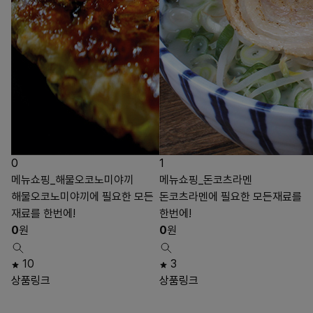
0
1
메뉴쇼핑_해물오코노미야끼
메뉴쇼핑_돈코츠라멘
해물오코노미야끼에 필요한 모든
돈코츠라멘에 필요한 모든재료를
재료를 한번에!
한번에!
0
원
0
원
10
3
상품링크
상품링크