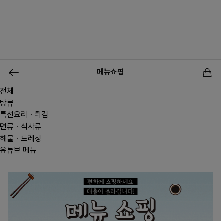
0
메뉴쇼핑
전체
신상품
행사상품
이벤트
메뉴쇼핑
사업자등업신청
탕류
특선요리ㆍ튀김
면류ㆍ식사류
해물ㆍ드레싱
유튜브 메뉴