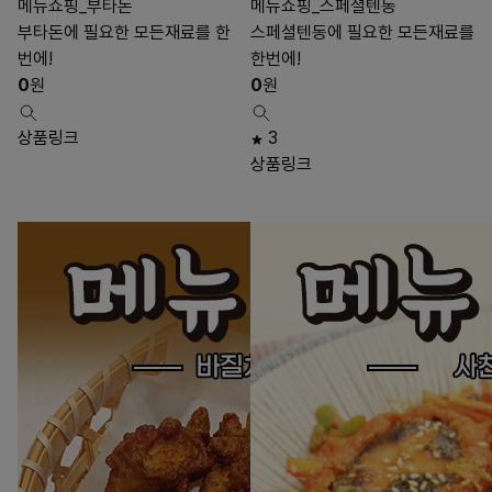
메뉴쇼핑_부타돈
메뉴쇼핑_스페셜텐동
부타돈에 필요한 모든재료를 한
스페셜텐동에 필요한 모든재료를
번에!
한번에!
0
원
0
원
상품링크
3
상품링크