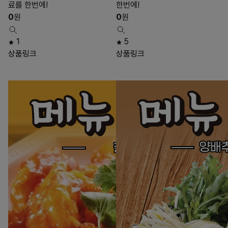
료를 한번에!
한번에!
0
원
0
원
1
5
상품링크
상품링크