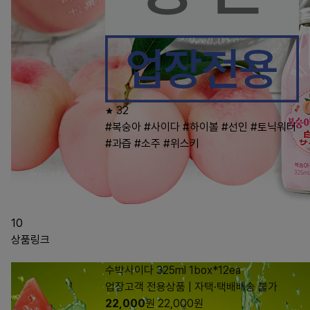
32
#복숭아
#사이다
#하이볼
#선인
#토닉워터
#과즙
#소주
#위스키
10
상품링크
수박사이다 325ml 1box*12ea
업장고객 전용상품 | 자택·택배배송 불가
22,000
원
22,000
원