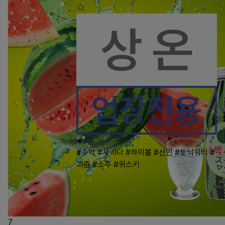
17
#수박
#사이다
#하이볼
#선인
#토닉워터
#
과즙
#소주
#위스키
7