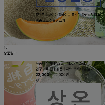
36
#멜론
#사이다
#하이볼
#선인
#토닉워터
#
과즙
#소주
#위스키
15
상품링크
복숭아사이다 325ml 1box*12ea
업장고객 전용상품 | 자택·택배배송 불가
22,000
원
22,000
원