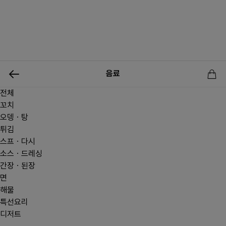
0
음료
전체
신상품
행사상품
이벤트
메뉴쇼핑
사업자등업신청
꼬치
오뎅ㆍ탕
튀김
스프ㆍ다시
소스ㆍ드레싱
간장ㆍ된장
면
해물
특선요리
디저트