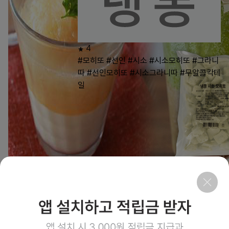
4
#모히또
#선인
#시소
#시소모히또
#그라니
따
#선인모히또
#시소그라니따
#무알콜칵테
일
3
상품링크