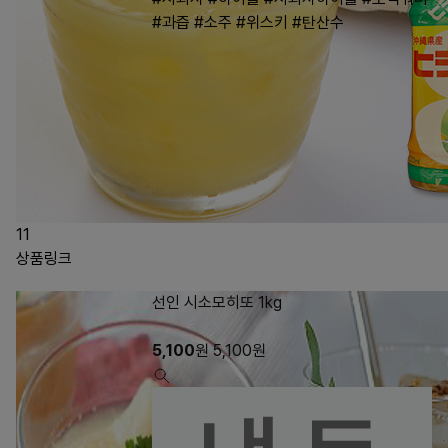
#과즙
#소주
#위스키
#탄산수
11
상품링크
선인 시소모히또 1kg
5,100
원
5,100
원