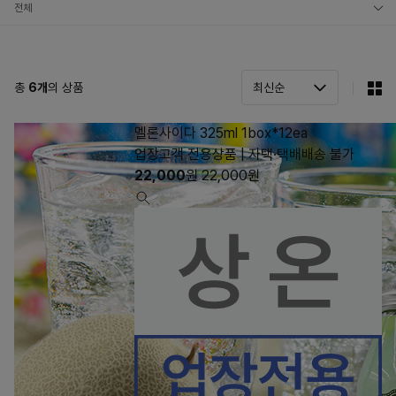
전체
음료
샤베트
총
6
개
의 상품
카페
멜론사이다 325ml 1box*12ea
기타
업장고객 전용상품 | 자택·택배배송 불가
22,000
원
22,000
원