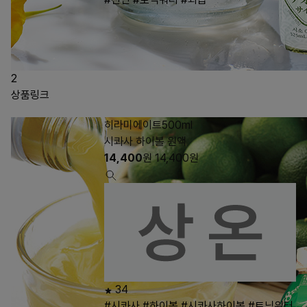
2
상품링크
히라미에이트500ml
시콰사 하이볼 원액
14,400
원
14,400
원
34
#시콰사
#하이볼
#시콰사하이볼
#토닉워터