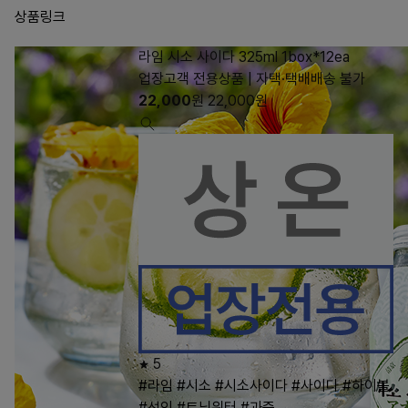
상품링크
라임 시소 사이다 325ml 1box*12ea
업장고객 전용상품 | 자택·택배배송 불가
22,000
원
22,000
원
5
#라임
#시소
#시소사이다
#사이다
#하이볼
#선인
#토닉워터
#과즙