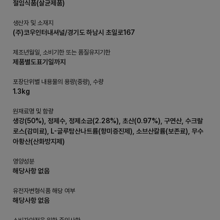
절임식품(살균제품)
생산자 및 소재지
(주)코우인터내셔널/경기도 하남시 초일로167
제조년월일, 소비기한 또는 품질유지기한
제품별도표기일까지
포장단위별 내용물의 용량(중량), 수량
1.3kg
원재료명 및 함량
생강(50%), 정제수, 정제소금(2.28%), 초산(0.97%), 구연산, 수크랄
로스(감미료), L-글루탐산나트륨(향미증진제), 소브산칼륨(보존료), 무수
아황산(산화방지제)
영양성분
해당사항 없음
유전자변형식품 해당 여부
해당사항 없음