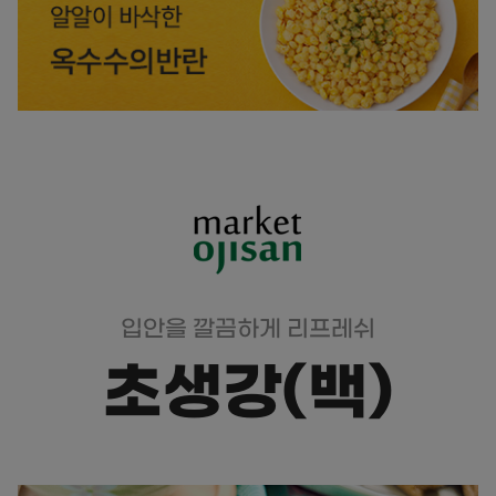
입안을 깔끔하게 리프레쉬
초생강(백)