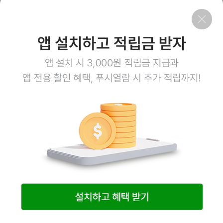
회사소개
이용약관
개인정보처리방침
이용안내
1:1문의
고객센터
1800-3943
점심시간 12:00~13:00
평일 08:00~17:00
토요일 08:00~12:00
일요일,공휴일 휴무
계좌정보
예금주 (주)엠오유통
주식회사 엠오유통 사업자정보