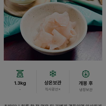
상온보관
1.3kg
개봉 후
직사광선×
-
냉장보관