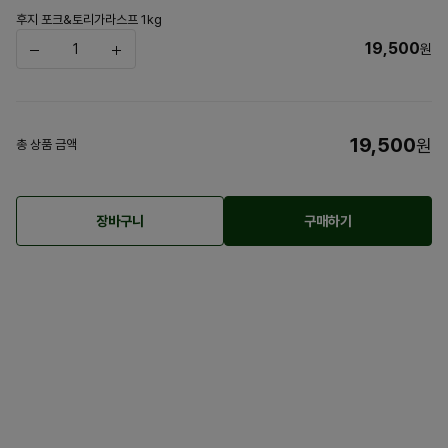
후지 포크&토리가라스프 1kg
19,500
원
19,500
원
총 상품 금액
장바구니
구매하기