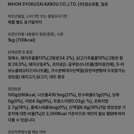
NIHON SYOKUZAI KAKOU CO.,LTD. (주)엠오유통, 일본
제조년월일, 소비기한 또는 품질유지기한
제품 별도 표기일까지
포장단위별 내용물의 용량(중량), 수량
1kg (700kcal)
원재료명 및 함량
정제수, 돼지추출물13%(고형분34.2%), 닭고기추출물10%(고형분 함
량 28.5%), 돼지오일4%, 조미료(L-글루탐산나트륨(향미증진제), 5-리
보뉴클레오티드이나트륨), 가수분해대두단백질(유전자변형대 두포함가능
성있음) 돼지고기,닭고기, 대두 함유
영양성분
100g당80kcal, 나트륨416.1mg(21%), 탄수화물0.1g(0%), 당류
0g(0%), 지방4.9g(9%), 트랜스지방0.03g(-%), 포화지방
2.7g(18%), 콜레스테롤0mg(0%), 단백질8.9g(16%)1일 영양성분 기
준치에 대한 비율(%)은 2,000Kcal 기준이므로 개인의 필요 열량에 따라
다를 수 있습니다.
유전자변형식품 해당 여부