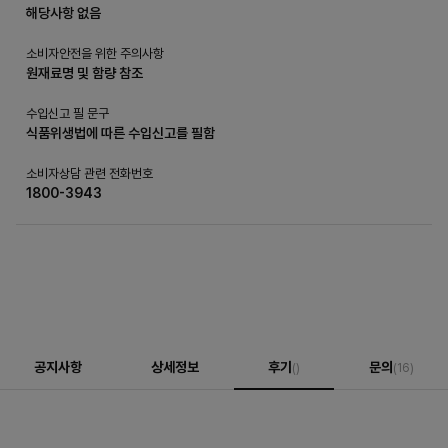
해당사항 없음
소비자안전을 위한 주의사항
원재료명 및 함량 참조
수입신고 필 문구
식품위생법에 따른 수입신고를 필함
소비자상담 관련 전화번호
1800-3943
공지사항
상세정보
후기
문의
()
(16)