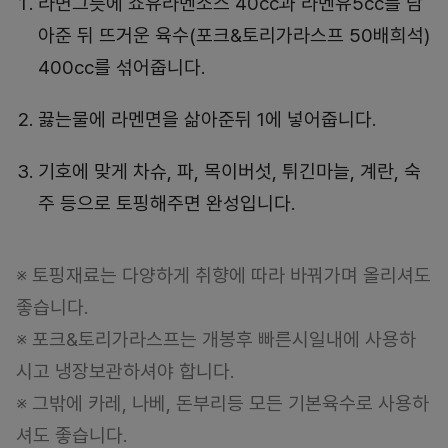
라면그릇에 쇼유라멘소스 40cc과 라멘유5cc를 담
아준 뒤 뜨거운 육수(포크&토리가라스프 50배희석)
400cc를 섞어줍니다.
끓는물에 라멘면을 삶아준뒤 1에 넣어줍니다.
기호에 맞게 차슈, 파, 목이버섯, 튀긴마늘, 계란, 숙
주 등으로 토핑해주면 완성입니다.
※ 토핑재료는 다양하게 취향에 따라 바꿔가며 올리셔도
좋습니다.
※ 포크&토리가라스프는 개봉후 빠른시일내에 사용하
시고 냉장보관하셔야 합니다.
※ 그밖에 카레, 나베, 돈부리등 모든 기본육수로 사용하
셔도 좋습니다.