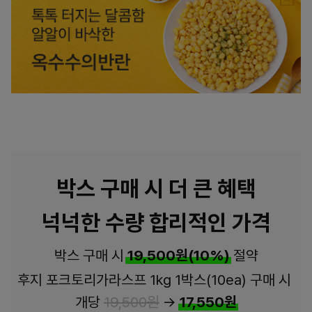
박스 구매 시 더 큰 혜택
넉넉한 수량 합리적인 가격
박스 구매 시
19,500원(10%)
절약
후지 포크토리가라스프 1kg 1박스(10ea) 구매 시
개당
19,500원
→
17,550원