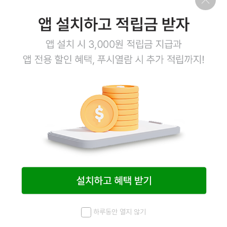
회사소개
이용약관
개인정보처리방침
이용안내
1:1문의
고객센터
1800-3943
점심시간 12:00~13:00
평일 08:00~17:00
토요일 08:00~12:00
일요일,공휴일 휴무
계좌정보
예금주 (주)엠오유통
주식회사 엠오유통 사업자정보
하루동안 열지 않기