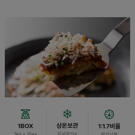
상온보관
1BOX
1:1.7비율
직사광선×
1kg × 15ea
희석사용