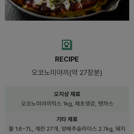
RECIPE
오코노미야끼(약 27장분)
오지상 재료
오코노미야끼믹스 1kg, 채초생강, 텐까스
기타 재료
물 1.6~7L, 계란 27개, 양배추슬라이스 2.7kg, 돼지