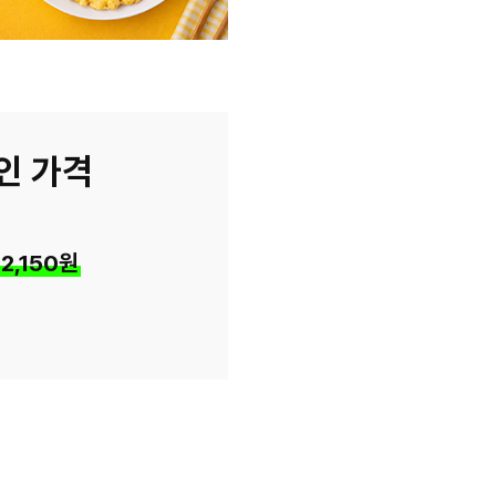
인 가격
12,150원