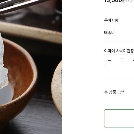
13,500
원
13,
특이사항
배송비
야마에 사시미간장 
총 상품 금액