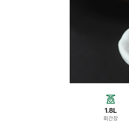
1.8L
회간장