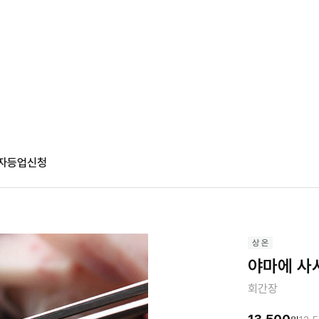
자등업신청
야마에 사시
회간장