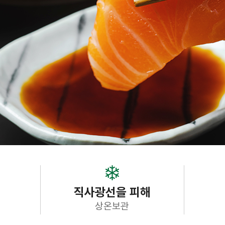
직사광선을 피해
상온보관