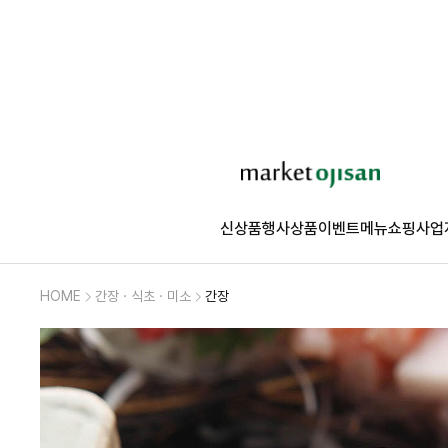
신상품
행사상품
이벤트
메뉴쇼핑
사업
HOME
간장ㆍ식초ㆍ미소
간장