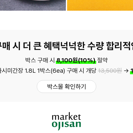
매 시 더 큰 혜택
넉넉한 수량 합리적
박스 구매 시
8,100원(10%)
절약
시미간장 1.8L 1박스(6ea) 구매 시
개당
13,500원
→
박스몰 확인하기