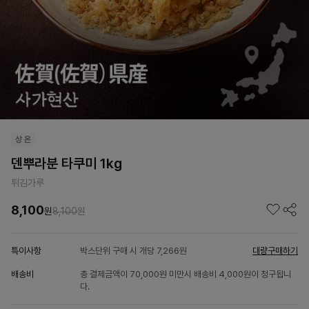
덴뿌라분 타쿠미 1kg
튀김가루
8,100
원
8,100
원
특이사항
박스단위 구매 시 개당 7,266원
대량구매하기
배송비
총 결제금액이 70,000원 미만시 배송비 4,000원이 청구됩니
다.