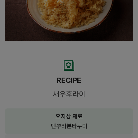
RECIPE
새우후라이
오지상 재료
덴뿌라분타쿠미