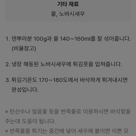
기타 재료
물, 노바시새우
덴뿌라분 100g과 물 140∼160ml를 잘 섞어줍니다.
(비율참고)
냉장 해동된 노바시새우에 튀김옷을 입혀줍니다.
튀김기온도 170∼180도에서 바삭하게 튀겨내시면
완성입니다.
※ 탄산수나 얼음물 등을 반죽물로 이용하시면 바삭함을
주는데 도움이 됩니다.
※ 반죽물을 튀기는 중간에 넣어 새우에 붙이면 이쁜 모