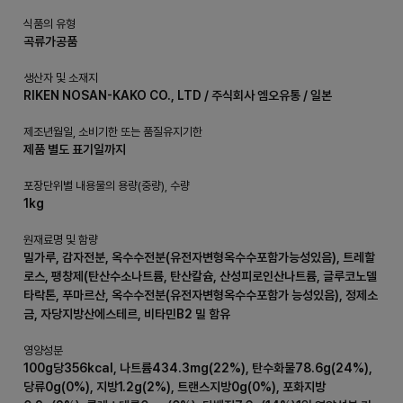
식품의 유형
곡류가공품
생산자 및 소재지
RIKEN NOSAN-KAKO CO., LTD / 주식회사 엠오유통 / 일본
제조년월일, 소비기한 또는 품질유지기한
제품 별도 표기일까지
포장단위별 내용물의 용량(중량), 수량
1kg
원재료명 및 함량
밀가루, 감자전분, 옥수수전분(유전자변형옥수수포함가능성있음), 트레할
로스, 팽창제(탄산수소나트륨, 탄산칼슘, 산성피로인산나트륨, 글루코노델
타락톤, 푸마르산, 옥수수전분(유전자변형옥수수포함가 능성있음), 정제소
금, 자당지방산에스테르, 비타민B2 밀 함유
영양성분
100g당356kcal, 나트륨434.3mg(22%), 탄수화물78.6g(24%),
당류0g(0%), 지방1.2g(2%), 트랜스지방0g(0%), 포화지방