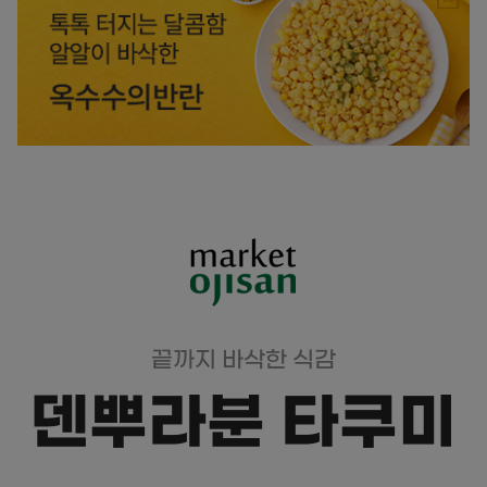
끝까지 바삭한 식감
덴뿌라분 타쿠미