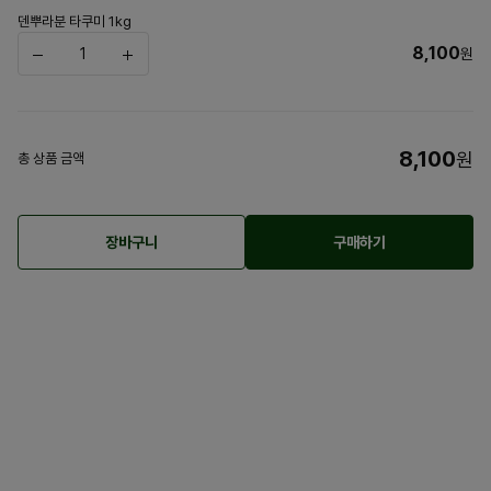
덴뿌라분 타쿠미 1kg
8,100
원
8,100
원
총 상품 금액
장바구니
구매하기