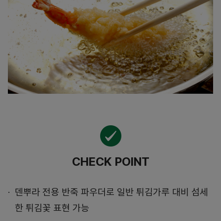
CHECK POINT
덴뿌라 전용 반죽 파우더로 일반 튀김가루 대비 섬세
한 튀김꽃 표현 가능