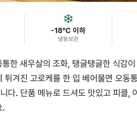
-18℃ 이하
냉동보관
통통한 새우살의 조화, 탱글탱글한 식감이
게 튀겨진 고로케를 한 입 베어물면 오동
다. 단품 메뉴로 드셔도 맛있고 피클, 
.