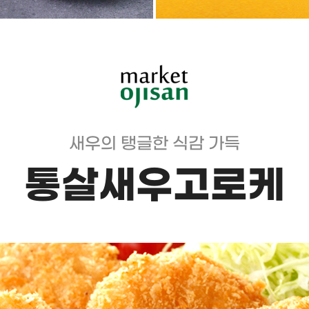
새우의 탱글한 식감 가득
통살새우고로케