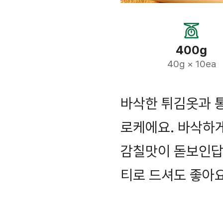
400g
40g × 10ea
바삭한 튀김옷과 
로케에요. 바삭하
감칠맛이 돋보인답니
티로 드셔도 좋아요