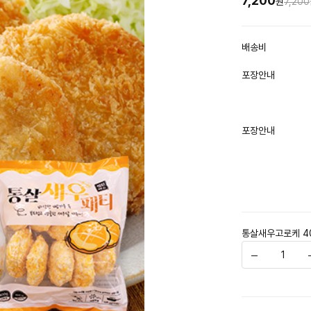
7,200
원
7,200
배송비
포장안내
포장안내
통살새우고로케 4