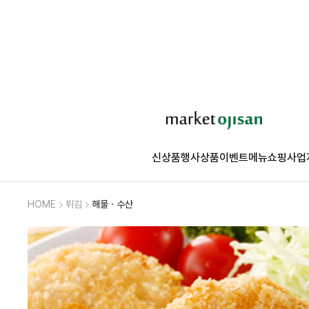
신상품
행사상품
이벤트
메뉴쇼핑
사업
HOME
튀김
해물ㆍ수산