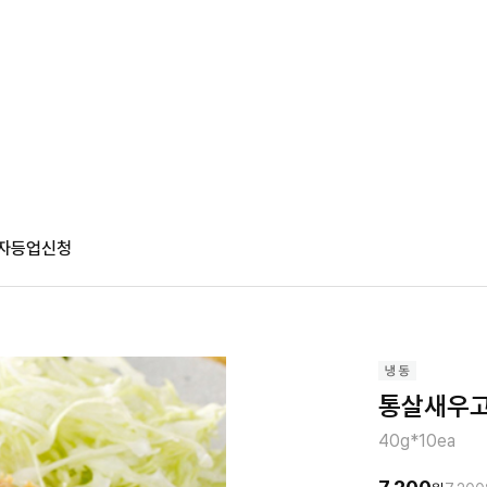
자등업신청
통살새우고
40g*10ea