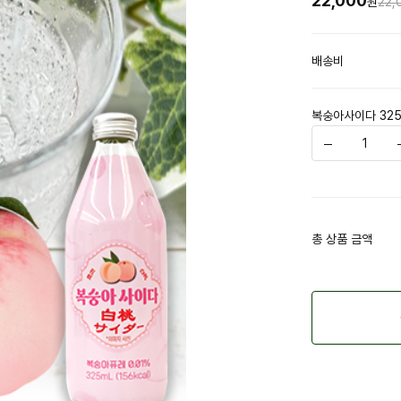
22,000
원
22,
배송비
복숭아사이다 325ml
총 상품 금액