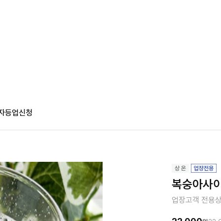
자등업신청
복숭아사이다
업장고객 전용상