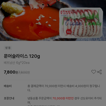
문어슬라이스 120g
베트남산 6g*20ea
7,800
원
7,800
원
배송비
총 결제금액이 70,000원 미만시 배송비 4,000원이 청구됩니
다.
포장안내
냉동상품 주문금액이
70,000원 미만인
경우 선도유지비 추가되
며,