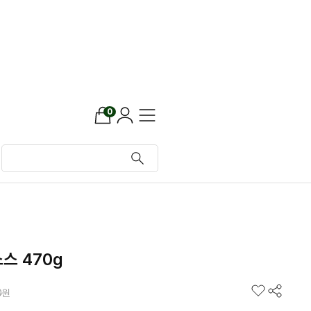
0
스 470g
0
원