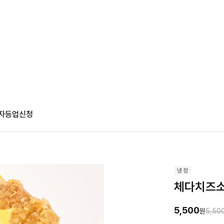
자등업신청
체다치즈소
5,500
원
5,50