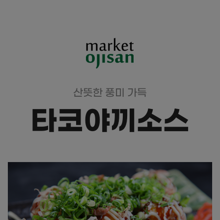
산뜻한 풍미 가득
타코야끼소스