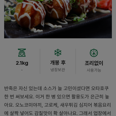
개봉 후
2.1kg
조리없이
냉장보관
-
사용가능
반죽은 자신 있는데 소스가 늘 고민이셨다면 오타호쿠
한 번 써보세요. 이거 한 병 있으면 활용도가 은근히 높
아요. 오노코미야끼, 고로케, 새우튀김 심지어 볶음요리
에 살짝 넣어도 감칠맛이 확 살아나요. 그래서 업장에서