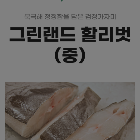
북극해 청정함을 담은 검정가자미
그린랜드 할리벗
(중)