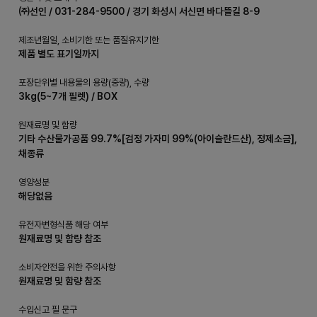
㈜선인 / 031-284-9500 / 경기 화성시 서신면 바다뜰길 8-9
제조년월일, 소비기한 또는 품질유지기한
제품 별도 표기일까지
포장단위별 내용물의 용량(중량), 수량
3kg(5~7개 필렛) / BOX
원재료명 및 함량
기타 수산물가공품 99.7%[검정 가자미 99%(아이슬란드산), 정제소금],
채종류
영양성분
해당없음
유전자변형식품 해당 여부
원재료명 및 함량 참조
소비자안전을 위한 주의사항
원재료명 및 함량 참조
수입신고 필 문구