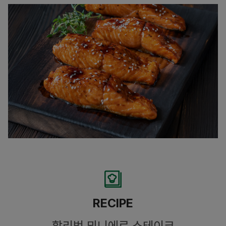
RECIPE
할리벗 뫼니에르 스테이크