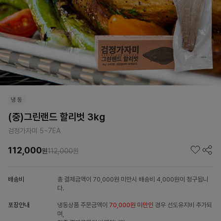
(중)그린랜드 할리벗 3kg
검정가자미 5~7EA
112,000
원
112,000
원
배송비
총 결제금액이 70,000원 미만시 배송비 4,000원이 청구됩니
다.
포장안내
냉동상품 주문금액이
70,000원 미만인
경우 선도유지비 추가되
며,