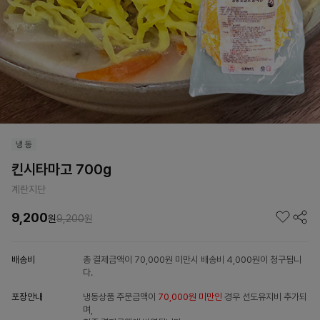
킨시타마고 700g
계란지단
9,200
원
9,200
원
배송비
총 결제금액이 70,000원 미만시 배송비 4,000원이 청구됩니
다.
포장안내
냉동상품 주문금액이
70,000원 미만인
경우 선도유지비 추가되
며,