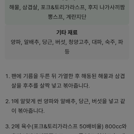
해물, 삼겹살, 포크&토리가라스프, 후지 나가사끼짬
뽕스프, 계란지단
기타 재료
양파, 알배추, 당근, 버섯, 청양고추, 대파, 숙주, 파
등
팬에 기름을 두른 뒤 가열한 후 해동된 해물과 삼겹
살을 후추를 살짝 넣고 볶아줍니다.
1에 알맞게 썬 양파와 알배추, 당근, 버섯을 넣고 같
이 볶아줍니다.
2에 육수(포크&토리가라스프 50배비율) 800cc와