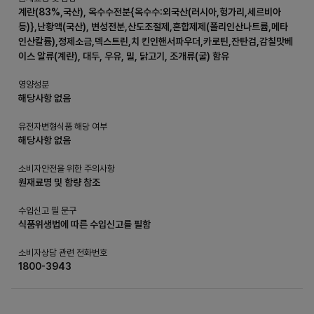
계란(83%,국산), 옥수수전분{옥수수:외국산(러시아,헝가리,세르비아
등)},난황액(국산), 변성전분,산도조절제,혼합제제(폴리인산나트륨,메타
인산칼륨),정제소금,덱스트린,치 킨인핸서파우더,카로틴,잔탄검,감칠맛베
이스 알류(계란), 대두, 우유, 밀, 닭고기, 조개류(굴) 함유
영양성분
해당사항 없음
유전자변형식품 해당 여부
해당사항 없음
소비자안전을 위한 주의사항
원재료명 및 함량 참조
수입신고 필 문구
식품위생법에 따른 수입신고를 필함
소비자상담 관련 전화번호
1800-3943