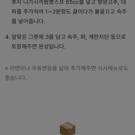
후지 나가사끼짬뽕스프 65cc를 넣고 청양고추, 대
파를 추가하여 1∼2분정도 끓이다가 불을끄고 숙주
를 넣어줍니다.
알맞은 그릇에 3을 담고 숙주, 파, 계란지단 등으로
토핑해주면 완성입니다.
※ 라면이나 우동면등을 삶아 추가해주면 식사메뉴로도
좋습니다.