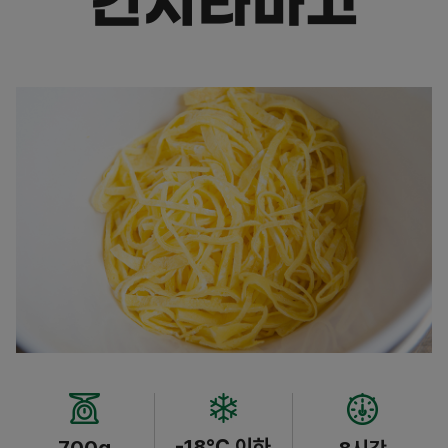
킨시타마고
-18℃ 이하
700g