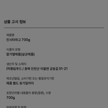
상품 고시 정보
제품명
킨시타마고 700g
식품의 유형
알가열제품(살균제품)
생산자 및 소재지
㈜풍림푸드 / 충북 진천군 이월면 궁동길 51-21
제조년월일, 소비기한 또는 품질유지기한
제품 별도 표기일까지
포장단위별 내용물의 용량(중량), 수량
700g
원재료명 및 함량