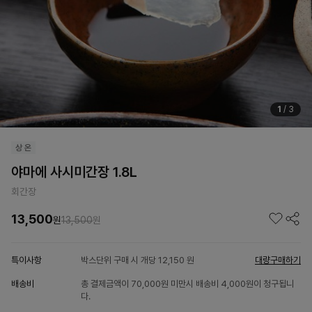
1
/
3
야마에 사시미간장 1.8L
회간장
13,500
원
13,500
원
특이사항
박스단위 구매 시 개당 12,150 원
대량구매하기
배송비
총 결제금액이 70,000원 미만시 배송비 4,000원이 청구됩니
다.