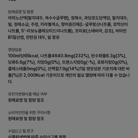
원재료명 및 함량
아미노산액(탈지대두, 옥수수글루텐), 정제수, 과당포도당액당, 탈지대두,
밀, 정제소금, 주정, 카라멜색소, 향미증진제(L-글루탐산나트륨, 호박산이
나트륨, 5'-리보뉴클레오티드이나트륨), 조미료(스테비아, 감초), 비타민
B1질산염, 잔탄검 대두, 밀 함유
영양성분
100ml당65kcal, 나트륨4640.8mg(232%), 탄수화물8.3g(3%),
당류6.6g(7%), 지방0g(0%), 트랜스지방0g(-%), 포화지방0g(0%),
콜레스테롤0mg(0%), 단백질7.9g(14%)1일 영양성분 기준치에 대한 비
율(%)은 2,000Kcal 기준이므로 개인의 필요 열량에 따라 다를 수 있습니
다.
유전자변형식품 해당 여부
원재료명 및 함량 참조
소비자안전을 위한 주의사항
원재료명 및 함량 참조
수입신고 필 문구
식품위생법에 따른 수입신고를 필함