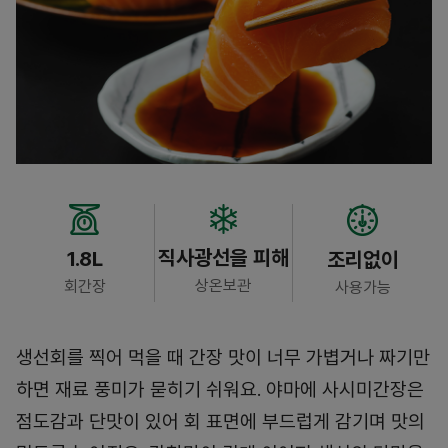
직사광선을 피해
1.8L
조리없이
상온보관
회간장
사용가능
생선회를 찍어 먹을 때 간장 맛이 너무 가볍거나 짜기만
하면 재료 풍미가 묻히기 쉬워요. 야마에 사시미간장은
점도감과 단맛이 있어 회 표면에 부드럽게 감기며 맛의