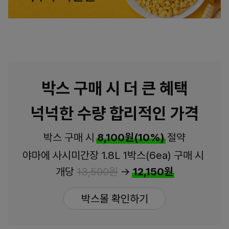
박스 구매 시 더 큰 혜택
넉넉한 수량 합리적인 가격
박스 구매 시
8,100원(10%)
절약
야마에 사시미간장 1.8L 1박스(6ea) 구매 시
개당
13,500원
→
12,150원
박스몰 확인하기