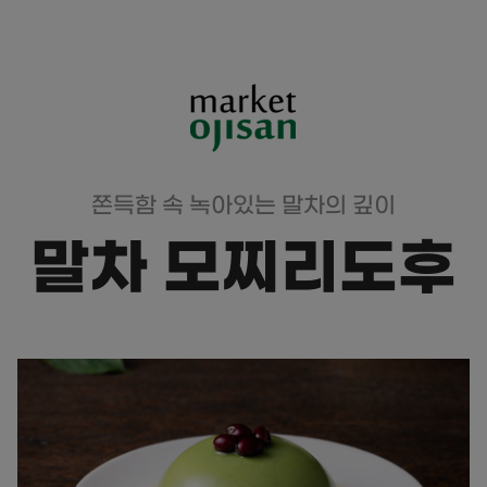
쫀득함 속 녹아있는 말차의 깊이
말차 모찌리도후