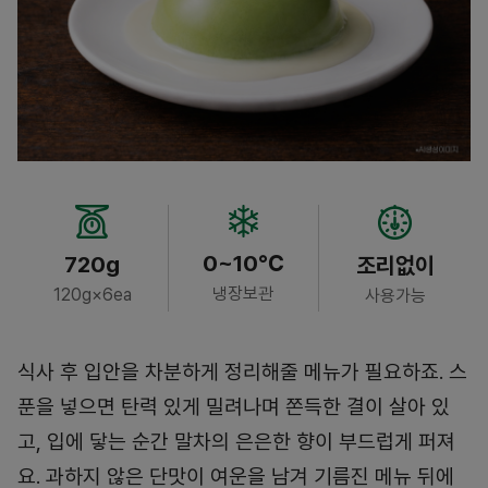
0~10℃
720g
조리없이
냉장보관
120g×6ea
사용가능
식사 후 입안을 차분하게 정리해줄 메뉴가 필요하죠. 스
푼을 넣으면 탄력 있게 밀려나며 쫀득한 결이 살아 있
고, 입에 닿는 순간 말차의 은은한 향이 부드럽게 퍼져
요. 과하지 않은 단맛이 여운을 남겨 기름진 메뉴 뒤에