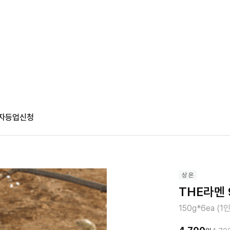
자등업신청
THE라멘 
150g*6ea (1