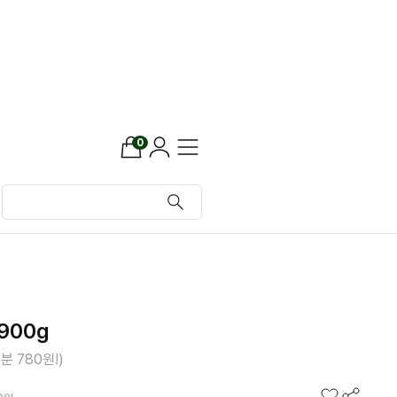
0
900g
인분 780원!)