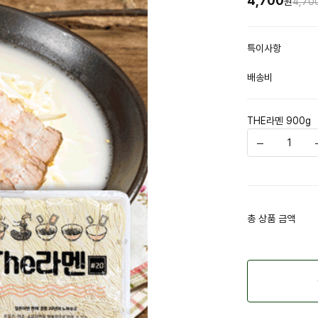
4,700
원
4,70
특이사항
배송비
THE라멘 900g
총 상품 금액