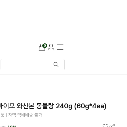
0
이모 와산본 몽블랑 240g (60g*4ea)
품 | 자택·택배배송 불가