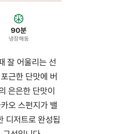
90분
냉장해동
때 잘 어울리는 선
 포근한 단맛에 버
의 은은한 단맛이
카카오 스펀지가 밸
한 디저트로 완성됩