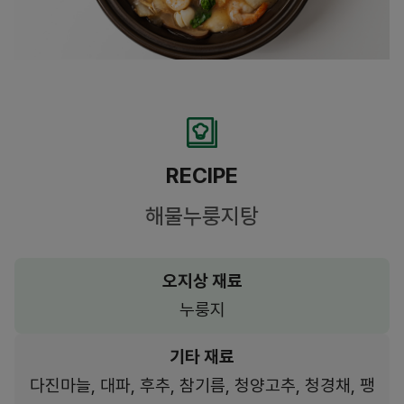
RECIPE
해물누룽지탕
오지상 재료
누룽지
기타 재료
다진마늘, 대파, 후추, 참기름, 청양고추, 청경채, 팽