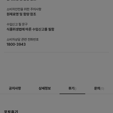
소비자안전을 위한 주의사항
원재료명 및 함량 참조
수입신고 필 문구
식품위생법에 따른 수입신고를 필함
소비자상담 관련 전화번호
1800-3943
공지사항
상세정보
후기
문의
()
(0)
포토후기