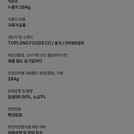
제품명
누룽지 284g
식품의 유형
곡류가공품
생산자 및 소재지
TOPLONG FOODS CO / 중국 / ㈜대화엠피
제조년월일, 소비기한 또는 품질유지기한
제품 별도 표기일까지
포장단위별 내용물의 용량(중량), 수량
284g
원재료명 및 함량
찹쌀99.00%, 소금1%
영양성분
해당없음
유전자변형식품 해당 여부
원재료명 및 함량 참조