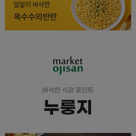
바삭한 식감 포인트
누룽지