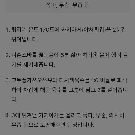
쪽파, 무순, 무즙 등
튀김기 온도 170도에 카키아게(야채튀김)을 2분간
튀겨냅니다.
니혼소바를 끓는물에 5분 삶아 차가운 물에 헹궈 물
기를 제거해줍니다.
교토풍가쯔오쯔유와 다시팩육수를 1:6 비율로 희석
하여 차갑게 해둔 육수를 그릇에 담고 2를 넣어줍니
다.
3에 튀겨낸 카키아게를 올리고 쪽파, 무순, 와사비,
무즙 등으로 토핑해주면 완성입니다.