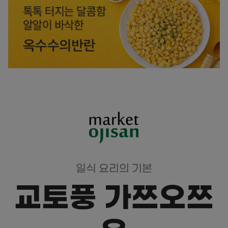
일식 요리의 기본
교토풍 가쯔오쯔