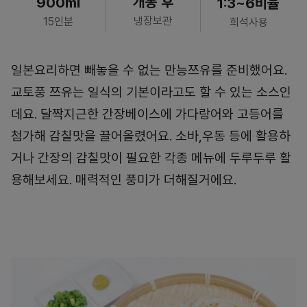
개봉 후
900ml
1:3~6비율
냉장보관
15인분
희석사용
일본요리하면 빼놓을 수 없는 만능쯔유를 준비했어요.
교토풍 쯔유는 일식의 기본이라고도 할 수 있는 소스인
데요. 달짝지근한 간장베이스에 가다랑어와 고등어를
첨가해 감칠맛을 끌어올렸어요. 소바,우동 등에 활용하
거나 간장의 감칠맛이 필요한 각종 메뉴에 두루두루 활
용해보세요. 매력적인 풍미가 더해질거에요.