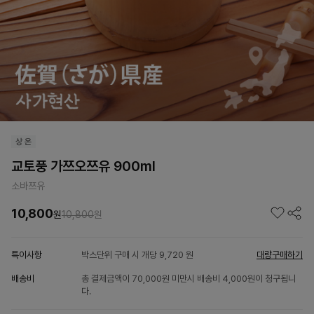
교토풍 가쯔오쯔유 900ml
소바쯔유
10,800
원
10,800
원
특이사항
박스단위 구매 시 개당 9,720 원
대량구매하기
배송비
총 결제금액이 70,000원 미만시 배송비 4,000원이 청구됩니
다.