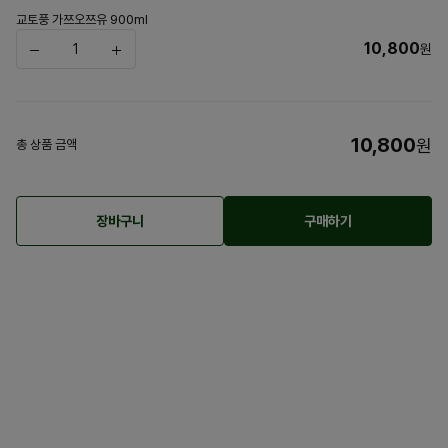
교토풍 가쯔오쯔유 900ml
10,800
원
10,800
원
총 상품 금액
장바구니
구매하기