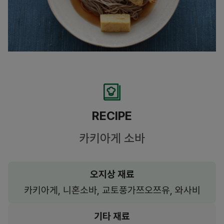
RECIPE
카키아게 소바
오지상 재료
카키아게, 니혼소바, 교토풍가쯔오쯔유, 와사비
기타 재료