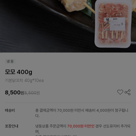
모모 400g
기본닭꼬치 40g*10ea
8,500
원
8,500
원
배송비
총 결제금액이 70,000원 미만시 배송비 4,000원이 청구됩니
다.
포장안내
냉동상품 주문금액이
70,000원 미만인
경우 선도유지비 추가되
며,