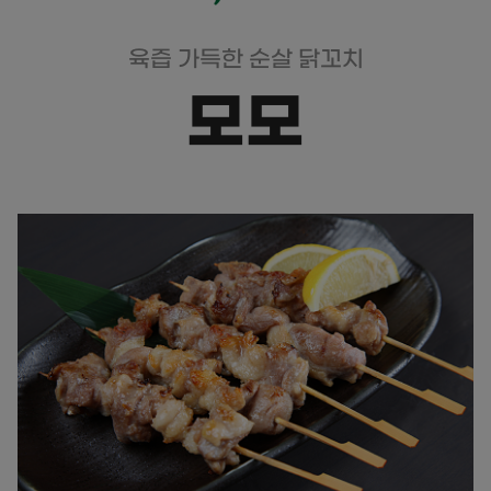
육즙 가득한 순살 닭꼬치
모모