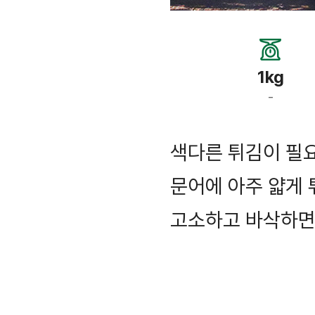
1kg
-
색다른 튀김이 필
문어에 아주 얇게
고소하고 바삭하면