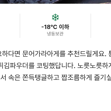
-18℃ 이하
냉동보관
요하다면 문어가라아게를 추천드릴게요. 
 튀김파우더를 코팅했답니다. 노릇노릇하
서 속은 쫀득탱글하고 짭조름하게 즐기실