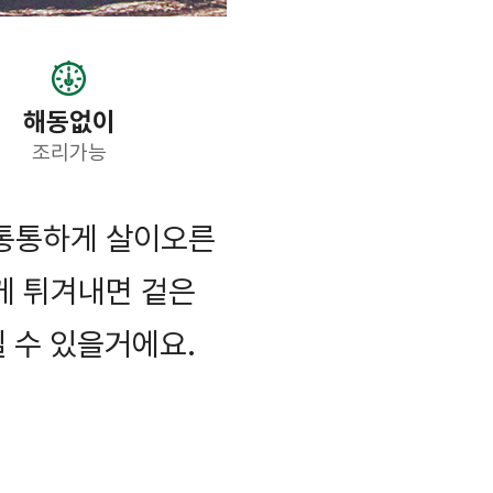
해동없이
조리가능
통통하게 살이오른
게 튀겨내면 겉은
 수 있을거에요.