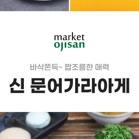
바삭쫀득~ 짭조름한 매력
신 문어가라아게