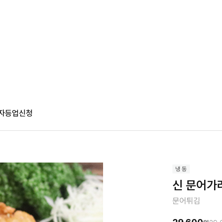
자등업신청
신 문어가라
문어튀김