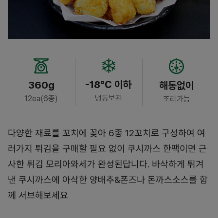
-18℃ 이하
360g
해동없이
냉동보관
12ea(6종)
조리가능
다양한 재료를 꼬치에 꽂아 6종 12꼬치로 구성하여 여
러가지 튀김을 구매할 필요 없이 쿠시까스 한팩이면 근
사한 튀김 모리아와세가 완성된답니다. 바삭하게 튀겨
낸 쿠시까스에 아삭한 양배추&폰즈나 돈까스소스를 함
께 서브해보세요