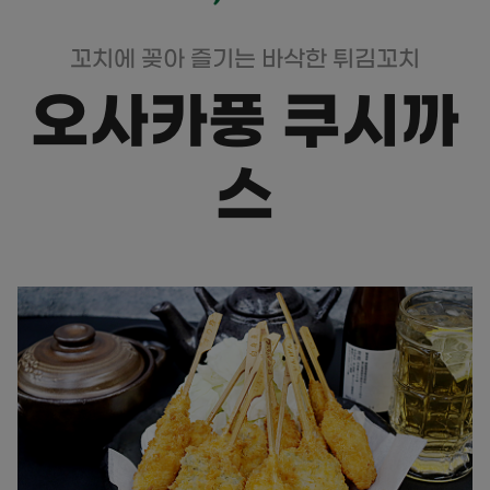
꼬치에 꽂아 즐기는 바삭한 튀김꼬치
오사카풍 쿠시까
스