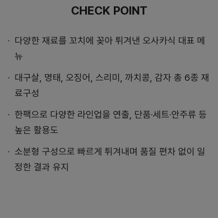
CHECK POINT
다양한 재료를 꼬치에 꽂아 튀겨낸 오사카식 대표 메
뉴
대구살, 명태, 오징어, 스리미, 까치콩, 감자 총 6종 재
료구성
한팩으로 다양한 라인업을 연출, 단품·세트·안주류 등
높은 활용도
소분형 구성으로 빠르게 튀겨내며 품질 편차 없이 일
정한 결과 유지