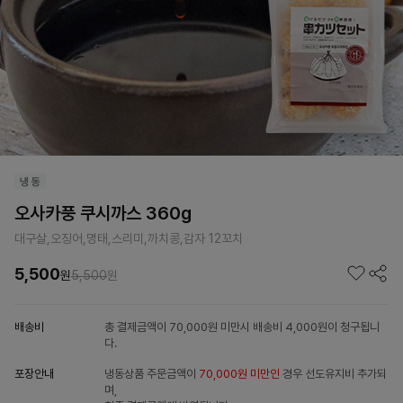
오사카풍 쿠시까스 360g
대구살,오징어,명태,스리미,까치콩,감자 12꼬치
5,500
원
5,500
원
배송비
총 결제금액이 70,000원 미만시 배송비 4,000원이 청구됩니
다.
포장안내
냉동상품 주문금액이
70,000원 미만인
경우 선도유지비 추가되
며,