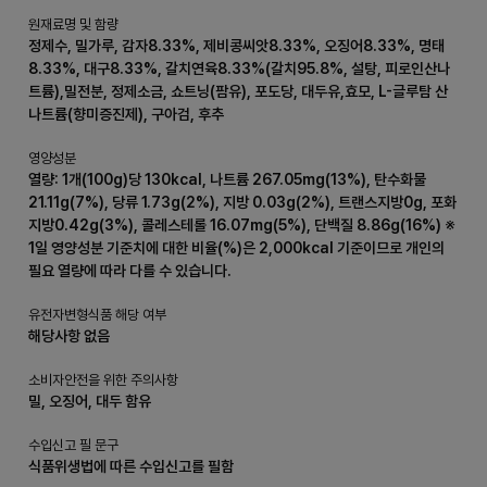
원재료명 및 함량
정제수, 밀가루, 감자8.33%, 제비콩씨앗8.33%, 오징어8.33%, 명태
8.33%, 대구8.33%, 갈치연육8.33%(갈치95.8%, 설탕, 피로인산나
트륨),밀전분, 정제소금, 쇼트닝(팜유), 포도당, 대두유,효모, L-글루탐 산
나트륨(향미증진제), 구아검, 후추
영양성분
열량: 1개(100g)당 130kcal, 나트륨 267.05mg(13%), 탄수화물
21.11g(7%), 당류 1.73g(2%), 지방 0.03g(2%), 트랜스지방0g, 포화
지방0.42g(3%), 콜레스테롤 16.07mg(5%), 단백질 8.86g(16%) ※
1일 영양성분 기준치에 대한 비율(%)은 2,000kcal 기준이므로 개인의
필요 열량에 따라 다를 수 있습니다.
유전자변형식품 해당 여부
해당사항 없음
소비자안전을 위한 주의사항
밀, 오징어, 대두 함유
수입신고 필 문구
식품위생법에 따른 수입신고를 필함