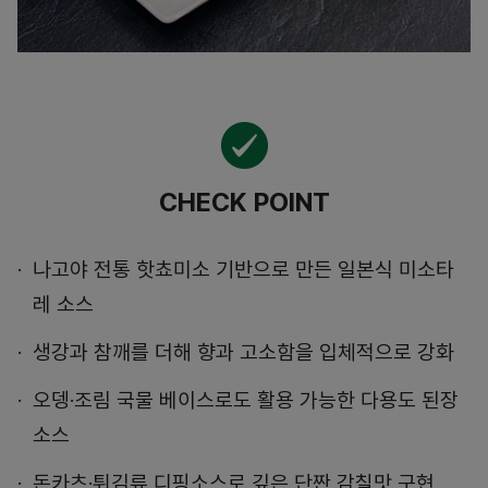
CHECK POINT
나고야 전통 핫쵸미소 기반으로 만든 일본식 미소타
레 소스
생강과 참깨를 더해 향과 고소함을 입체적으로 강화
오뎅·조림 국물 베이스로도 활용 가능한 다용도 된장
소스
돈카츠·튀김류 디핑소스로 깊은 단짠 감칠맛 구현