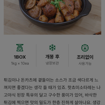
개봉 후
1BOX
조리없이
냉장보관
1kg × 10ea
사용가능
튀김이나 돈카츠에 곁들이는 소스가 조금 색다르게 느
껴지면 좋겠다는 생각 들 때가 있죠. 핫쵸미소타레는 나
고야식 된장 특유의 달고 구수한 풍미가 있어, 바삭한
튀김에 찍으면 맛의 밀도가 한층 진하게 살아나요. 생강