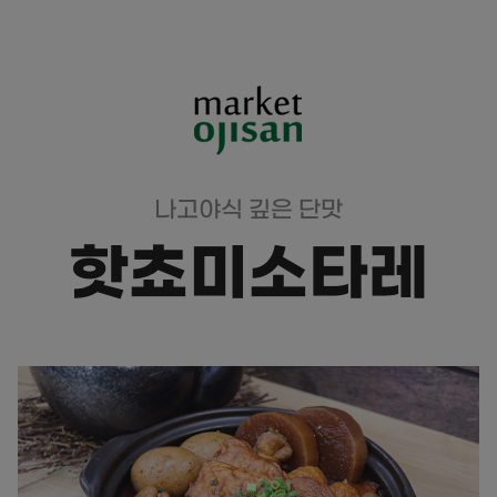
나고야식 깊은 단맛
핫쵸미소타레