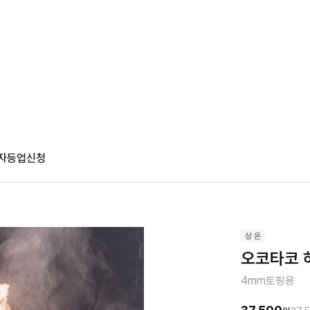
자등업신청
오코타코 
4mm토핑용