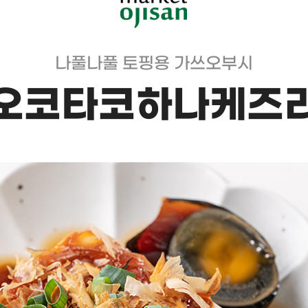
나풀나풀 토핑용 가쓰오부시
오코타코하나케즈