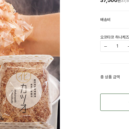
37,500
원
37,
배송비
오코타코 하나케즈
총 상품 금액