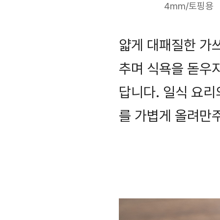
4mm/토핑용
얇게 대패질한 가
추며 식욕을 돋우지
답니다. 일식 요
를 가볍게 올려만