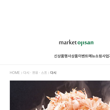
신상품
행사상품
이벤트
메뉴쇼핑
사업
HOME
다시ㆍ쯔유ㆍ스프
다시