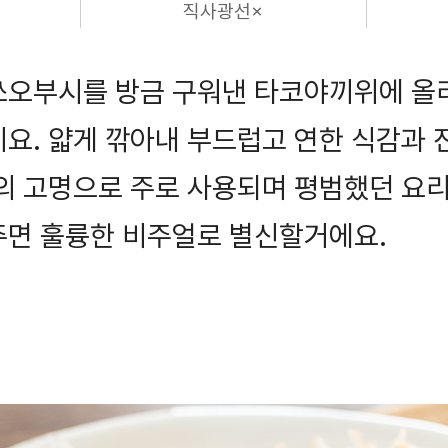
직사광선×
쓰오부시를 방금 구워낸 타코야끼위에 올
요. 얇게 깎아내 부드럽고 연한 식감과 
리의 고명으로 주로 사용되며 평범했던 요
주면 훌륭한 비주얼로 별신할거에요.