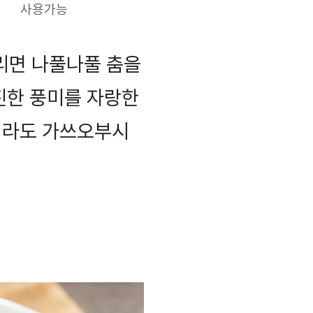
사용가능
리면 나풀나풀 춤을
진한 풍미를 자랑한
리라도 가쓰오부시